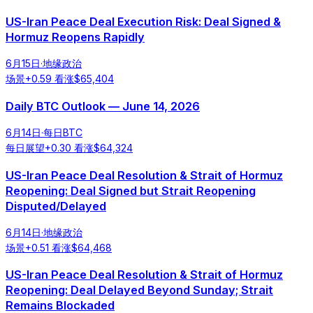
US-Iran Peace Deal Execution Risk: Deal Signed &
Hormuz Reopens Rapidly
6月15日
·
地缘政治
场景
+
0.59
看涨
$
65,404
Daily BTC Outlook — June 14, 2026
6月14日
·
每日BTC
每日展望
+
0.30
看涨
$
64,324
US-Iran Peace Deal Resolution & Strait of Hormuz
Reopening: Deal Signed but Strait Reopening
Disputed/Delayed
6月14日
·
地缘政治
场景
+
0.51
看涨
$
64,468
US-Iran Peace Deal Resolution & Strait of Hormuz
Reopening: Deal Delayed Beyond Sunday; Strait
Remains Blockaded