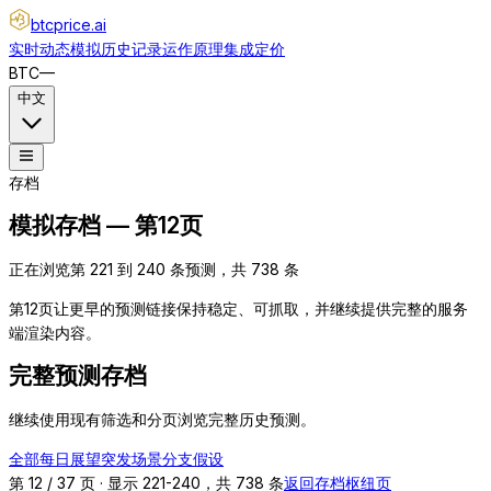
btcprice
.ai
实时动态
模拟
历史记录
运作原理
集成
定价
BTC
—
中文
存档
模拟存档 — 第12页
正在浏览第 221 到 240 条预测，共 738 条
第12页让更早的预测链接保持稳定、可抓取，并继续提供完整的服务
端渲染内容。
完整预测存档
继续使用现有筛选和分页浏览完整历史预测。
全部
每日展望
突发
场景分支
假设
第 12 / 37 页 · 显示 221-240，共 738 条
返回存档枢纽页