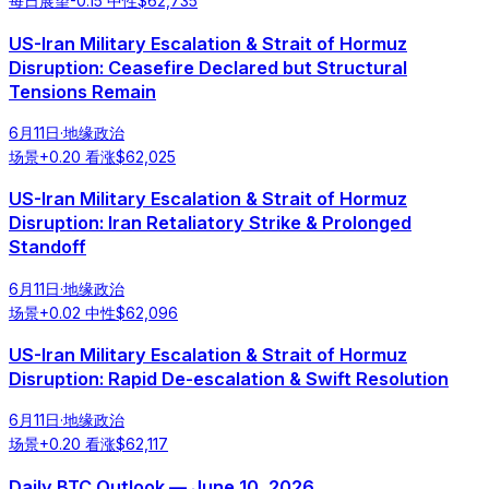
每日展望
-0.15
中性
$
62,735
US-Iran Military Escalation & Strait of Hormuz
Disruption: Ceasefire Declared but Structural
Tensions Remain
6月11日
·
地缘政治
场景
+
0.20
看涨
$
62,025
US-Iran Military Escalation & Strait of Hormuz
Disruption: Iran Retaliatory Strike & Prolonged
Standoff
6月11日
·
地缘政治
场景
+
0.02
中性
$
62,096
US-Iran Military Escalation & Strait of Hormuz
Disruption: Rapid De-escalation & Swift Resolution
6月11日
·
地缘政治
场景
+
0.20
看涨
$
62,117
Daily BTC Outlook — June 10, 2026