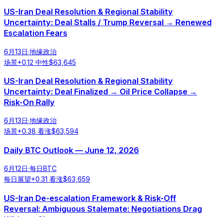
US-Iran Deal Resolution & Regional Stability
Uncertainty: Deal Stalls / Trump Reversal → Renewed
Escalation Fears
6月13日
·
地缘政治
场景
+
0.12
中性
$
63,645
US-Iran Deal Resolution & Regional Stability
Uncertainty: Deal Finalized → Oil Price Collapse →
Risk-On Rally
6月13日
·
地缘政治
场景
+
0.38
看涨
$
63,594
Daily BTC Outlook — June 12, 2026
6月12日
·
每日BTC
每日展望
+
0.31
看涨
$
63,659
US-Iran De-escalation Framework & Risk-Off
Reversal: Ambiguous Stalemate: Negotiations Drag