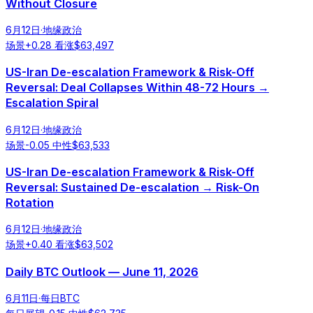
Without Closure
6月12日
·
地缘政治
场景
+
0.28
看涨
$
63,497
US-Iran De-escalation Framework & Risk-Off
Reversal: Deal Collapses Within 48-72 Hours →
Escalation Spiral
6月12日
·
地缘政治
场景
-0.05
中性
$
63,533
US-Iran De-escalation Framework & Risk-Off
Reversal: Sustained De-escalation → Risk-On
Rotation
6月12日
·
地缘政治
场景
+
0.40
看涨
$
63,502
Daily BTC Outlook — June 11, 2026
6月11日
·
每日BTC