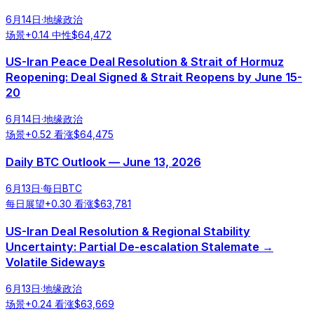
6月14日
·
地缘政治
场景
+
0.14
中性
$
64,472
US-Iran Peace Deal Resolution & Strait of Hormuz
Reopening: Deal Signed & Strait Reopens by June 15-
20
6月14日
·
地缘政治
场景
+
0.52
看涨
$
64,475
Daily BTC Outlook — June 13, 2026
6月13日
·
每日BTC
每日展望
+
0.30
看涨
$
63,781
US-Iran Deal Resolution & Regional Stability
Uncertainty: Partial De-escalation Stalemate →
Volatile Sideways
6月13日
·
地缘政治
场景
+
0.24
看涨
$
63,669