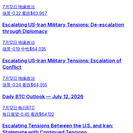
7月12日
·
地缘政治
场景
-0.22
看跌
$
63,967
Escalating US-Iran Military Tensions: De-escalation
through Diplomacy
7月12日
·
地缘政治
场景
-0.19
中性
$
64,035
Escalating US-Iran Military Tensions: Escalation of
Conflict
7月12日
·
地缘政治
场景
-0.24
看跌
$
64,055
Daily BTC Outlook — July 12, 2026
7月12日
·
每日BTC
每日展望
-0.45
看跌
$
64,132
Escalating Tensions Between the U.S. and Iran:
Stalemate with Continued Tensions