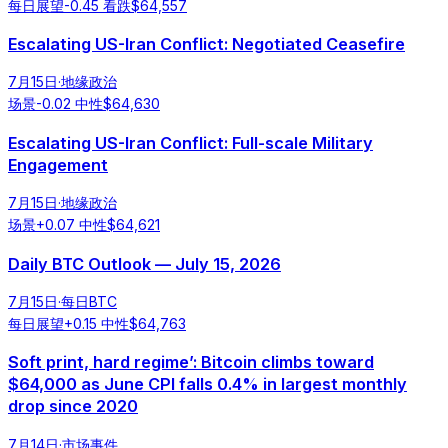
每日展望
-0.45
看跌
$
64,557
Escalating US-Iran Conflict: Negotiated Ceasefire
7月15日
·
地缘政治
场景
-0.02
中性
$
64,630
Escalating US-Iran Conflict: Full-scale Military
Engagement
7月15日
·
地缘政治
场景
+
0.07
中性
$
64,621
Daily BTC Outlook — July 15, 2026
7月15日
·
每日BTC
每日展望
+
0.15
中性
$
64,763
Soft print, hard regime’: Bitcoin climbs toward
$64,000 as June CPI falls 0.4% in largest monthly
drop since 2020
7月14日
·
市场事件