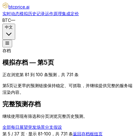
btcprice
.ai
实时动态
模拟
历史记录
运作原理
集成
定价
BTC
—
中文
存档
模拟存档 — 第5页
正在浏览第 81 到 100 条预测，共 731 条
第5页让更早的预测链接保持稳定、可抓取，并继续提供完整的服务端
渲染内容。
完整预测存档
继续使用现有筛选和分页浏览完整历史预测。
全部
每日展望
突发
场景分支
假设
第 5 / 37 页 · 显示 81-100，共 731 条
返回存档枢纽页