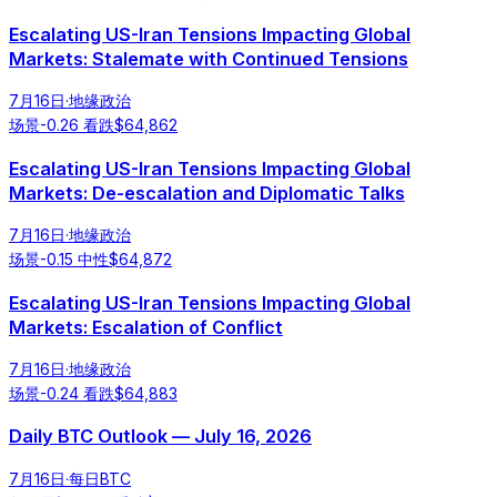
Escalating US-Iran Tensions Impacting Global
Markets: Stalemate with Continued Tensions
7月16日
·
地缘政治
场景
-0.26
看跌
$
64,862
Escalating US-Iran Tensions Impacting Global
Markets: De-escalation and Diplomatic Talks
7月16日
·
地缘政治
场景
-0.15
中性
$
64,872
Escalating US-Iran Tensions Impacting Global
Markets: Escalation of Conflict
7月16日
·
地缘政治
场景
-0.24
看跌
$
64,883
Daily BTC Outlook — July 16, 2026
7月16日
·
每日BTC