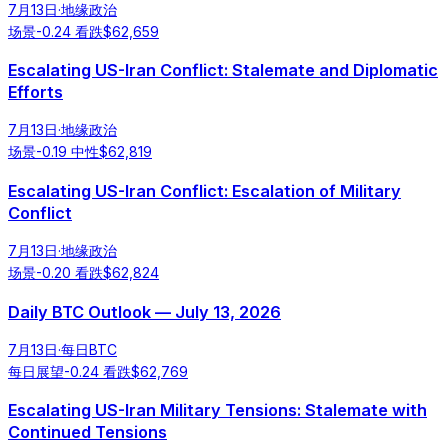
7月13日
·
地缘政治
场景
-0.24
看跌
$
62,659
Escalating US-Iran Conflict: Stalemate and Diplomatic
Efforts
7月13日
·
地缘政治
场景
-0.19
中性
$
62,819
Escalating US-Iran Conflict: Escalation of Military
Conflict
7月13日
·
地缘政治
场景
-0.20
看跌
$
62,824
Daily BTC Outlook — July 13, 2026
7月13日
·
每日BTC
每日展望
-0.24
看跌
$
62,769
Escalating US-Iran Military Tensions: Stalemate with
Continued Tensions