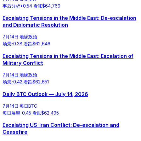
事后分析
+
0.54
看涨
$
64,769
Escalating Tensions in the Middle East: De-escalation
and Diplomatic Resolution
7月14日
·
地缘政治
场景
-0.38
看跌
$
62,646
Escalating Tensions in the Middle East: Escalation of
Military Conflict
7月14日
·
地缘政治
场景
-0.42
看跌
$
62,651
Daily BTC Outlook — July 14, 2026
7月14日
·
每日BTC
每日展望
-0.45
看跌
$
62,495
Escalating US-Iran Conflict: De-escalation and
Ceasefire