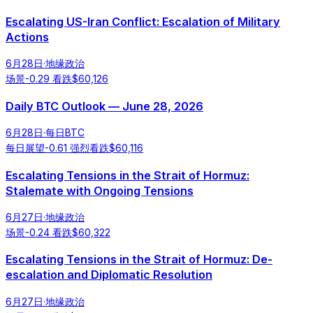
Escalating US-Iran Conflict: Escalation of Military
Actions
6月28日
·
地缘政治
场景
-0.29
看跌
$
60,126
Daily BTC Outlook — June 28, 2026
6月28日
·
每日BTC
每日展望
-0.61
强烈看跌
$
60,116
Escalating Tensions in the Strait of Hormuz:
Stalemate with Ongoing Tensions
6月27日
·
地缘政治
场景
-0.24
看跌
$
60,322
Escalating Tensions in the Strait of Hormuz: De-
escalation and Diplomatic Resolution
6月27日
·
地缘政治