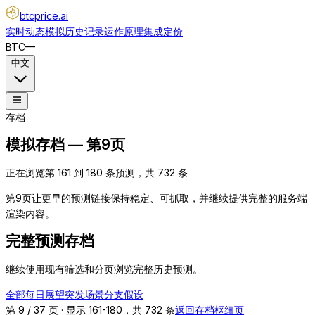
btcprice
.ai
实时动态
模拟
历史记录
运作原理
集成
定价
BTC
—
中文
存档
模拟存档 — 第9页
正在浏览第 161 到 180 条预测，共 732 条
第9页让更早的预测链接保持稳定、可抓取，并继续提供完整的服务端
渲染内容。
完整预测存档
继续使用现有筛选和分页浏览完整历史预测。
全部
每日展望
突发
场景分支
假设
第 9 / 37 页 · 显示 161-180，共 732 条
返回存档枢纽页