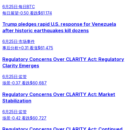
6月25日
·
每日BTC
每日展望
-0.50
看跌
$
61,174
Trump pledges rapid U.S. response for Venezuela
after historic earthquakes kill dozens
6月25日
·
市场事件
事后分析
+
0.31
看涨
$
61,475
Regulatory Concerns Over CLARITY Act: Regulatory
Clarity Emerges
6月25日
·
监管
场景
-0.37
看跌
$
60,687
Regulatory Concerns Over CLARITY Act: Market
Stabilization
6月25日
·
监管
场景
-0.42
看跌
$
60,727
Regulatory Concerns Over CLARITY Act: Continued