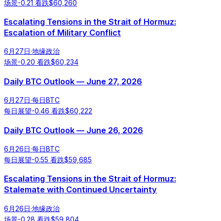
场景
-0.21
看跌
$
60,260
Escalating Tensions in the Strait of Hormuz:
Escalation of Military Conflict
6月27日
·
地缘政治
场景
-0.20
看跌
$
60,234
Daily BTC Outlook — June 27, 2026
6月27日
·
每日BTC
每日展望
-0.46
看跌
$
60,222
Daily BTC Outlook — June 26, 2026
6月26日
·
每日BTC
每日展望
-0.55
看跌
$
59,685
Escalating Tensions in the Strait of Hormuz:
Stalemate with Continued Uncertainty
6月26日
·
地缘政治
场景
-0.28
看跌
$
59,804