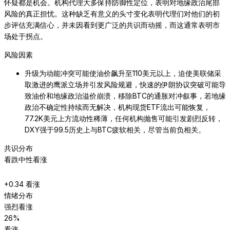
怀疑都是机会。机构代理大多保持防御性定位，表明对地缘政治尾部
风险的真正担忧。这种缺乏有意义的头寸变化表明代理们对他们的初
步评估充满信心，并未因看到更广泛的共识而动摇，而这通常表明市
场处于拐点。
风险因素
升级为动能冲突可能使油价飙升至110美元以上，迫使美联储采
取激进的鹰派立场并引发风险规避，快速的伊朗协议突破可能导
致油价和地缘政治溢价崩溃，移除BTC的通胀对冲叙事，若地缘
政治不确定性持续而无解决，机构现货ETF流出可能恢复，
77.2K美元上方流动性稀薄，任何机构抛售可能引发剧烈反转，
DXY强于99.5历史上与BTC疲软相关，尽管当前负相关。
共识分布
看跌
中性
看涨
+
0.34
看涨
情绪分布
强烈看涨
26
%
看涨