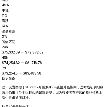
49
%
中性
11
%
看跌
14
%
强烈看跌
0
%
置信区间
24h
$
75,332.09
— $
79,872.02
48h
$
74,254.82
— $
81,718.78
7d
$
73,254.5
— $
83,488.58
历史先例
这一设置类似于2022年2月俄罗斯-乌克兰升级期间，当时最初的地缘
政治恐惧让位于比特币的超额表现，因为投资者在持续的商品价格上
涨中寻求通胀对冲。
历史记录
事后评估