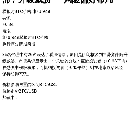
模拟时BTC价格
: $
76,948
共识
+
0.34
看涨
$
76,948
模拟时BTC价格
执行摘要
情报简报
35名代理中有26名表达了看涨情绪，原因是伊朗核谈判停滞并伴随升
级威胁。市场共识显示出一个关键的分歧：巨鲸投资者（+0.68平均）
在恐惧中积极积累，而机构投资者（-0.10平均）则在地缘政治风险上
保持防御态势。
价格影响与置信区间
BTC/USD
价格走势
BTC/USD
加载中...