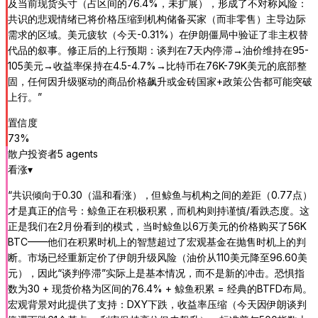
及当前现货头寸（占区间的76.4%，未扩展），形成了不对称风险：
共识的悲观情绪已将价格压缩到机构储备买家（而非零售）主导边际
需求的区域。美元疲软（今天-0.31%）在伊朗僵局中验证了非主权替
代品的叙事。修正后的上行预期：谈判在7天内停滞→油价维持在95-
105美元→收益率保持在4.5-4.7%→比特币在76K-79K美元的底部整
固，任何因升级驱动的商品价格飙升或金砖国家+政策公告都可能突破
上行。
”
置信度
73
%
散户投资者
5
agent
s
看涨
▾
“
共识倾向于0.30（温和看涨），但鲸鱼与机构之间的差距（0.77点）
才是真正的信号：鲸鱼正在积极积累，而机构则持谨慎/看跌态度。这
正是我们在2月份看到的模式，当时鲸鱼以6万美元的价格购买了56K
BTC——他们在积累时机上的智慧超过了宏观基金在抛售时机上的判
断。市场已经重新定价了伊朗升级风险（油价从110美元降至96.60美
元），因此“谈判停滞”实际上是基本情况，而不是新的冲击。恐惧指
数为30 + 现货价格为区间的76.4% + 鲸鱼积累 = 经典的BTFD布局。
宏观背景对此提供了支持：DXY下跌，收益率压缩（今天因伊朗谈判