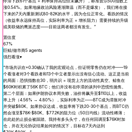
停滞下跌61个基点 = 利率保持高位但未飙升），标准普尔500指数上
涨0.54%。如果地缘政治风险逐渐降温（而不是爆发），我们将在接
下来的7天内重新测试80-82K的水平，因为仓位正常化。看跌的情况
（收益率永远保持高位，实际利率为正 = 增长阻力）需要持续的升级
或美联储的鹰派态度——目前这两者都没有发生。
”
置信度
67
%
巨鲸/做市商
5
agent
s
强烈看涨
▾
“
市场共识在+0.30确认了我的宏观论点，但证明零售仍在对冲——19
个看涨者对3个看跌者和13个中立者显示出没有信心流动。这正是当前
的局面：恐惧指数在30，弱共识 = 现货上方的流动性真空。鲸鱼在
$60K时积累了56K BTC；他们并没有在停滞的谈判中恐慌性抛售。
第二个层面：如果伊朗协议本周失败，油价将飙升至$110以上，收益
率上升（4.56% → 4.80%），实际利率为正——BTC成为滞胀对冲
并突破$80K。如果协议达成，收益率将下跌20-30个基点，而BTC仍
然会涨至$78K-$80K。$77.2K的阻力位（50日均线）流动性稀薄；
在此处的止损会被踩踏。我持有多头头寸，在任何回调至$76K时加
仓，并在无论协议结果如何的情况下，目标在7天内达到