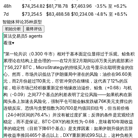
48h
$
74,254.82
$
81,718.78
$
7,463.96
-3.5%
至
+6.2%
7d
$
73,254.5
$
83,488.58
$
10,234.08
-4.8%
至
+8.5%
智能体辩论
35种原型
初始分析
最终评估
算法交易员
5
agent
s
看涨
▾
“
第一轮共识（0.300 牛市）相对于基本面定位显得过于乐观。鲸鱼积
累理论在结构上是合理的——在12月至2月期间以6万美元的底部累计
了56,227 BTC，MicroStrategy的持续买入信号显示出聪明资金的信
心。然而，市场共识低估了伊朗僵局中潜在的风险：油价在96.60美
元，而2月份超过110美元，尽管冲突仍在继续，这代表了12%的压
缩，暗示市场已经积极重新定价地缘政治溢价。鲸鱼（+0.68）与机
构（-0.09）之间77个基点的利差表明了定位风险——如果机构在新
闻头条上加速去风险化，强制平仓可能会触发跌破76K美元支撑位的
连锁反应。恐惧与贪婪指数为30/100是均值回归信号，但当前价格
（24小时区间的76.4%）并没有被过度扩展；反弹的条件是宏观经济
稳定，而不是保证。BTC-DXY的相关性为-0.68，意味着10年期收益
率的稳定性（目前下降61个基点）是支撑因素：如果伊朗升级的言辞
将收益率推回465个基点以上，DXY重新测试99.5以上，这种负相关