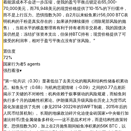
着能源成本不会进一步压缩，使我的盈亏平衡点锁定在65,000-
70,000美元，而76,948美元的现货价格提供了10-15%的下行缓冲，
而不是上行压力。恐惧指数为30，自2月以来鲸鱼累计56,000 BTC表
明机构的干粉是真实存在的；如果谈判继续僵持（消除尾部风险的抛
售），当前水平的横盘整理将有利于持有者而非交易者。我的国债决
策仍然是：冻结扩张资本支出，但保持BTC持有；现货价格提供了可
接受的利润率，相对于盈亏平衡点没有扩张风险。
”
置信度
72
%
国家行为者
5
agent
s
强烈看涨
▾
“
第一轮共识（0.30）显著低估了去美元化的顺风和结构性储备积累动
态。鲸鱼头寸（0.68）与机构悲观情绪（-0.09）之间的0.77点差距
揭示了关键的不对称性：机构依赖于叙事驱动的风险规避，而鲸鱼则
执行多个月的战略性积累论。伊朗僵局及升级风险在历史上为货币武
器化加速提供了先例（参见2014-2022年的SWIFT制裁，2015年后的
人民币结算机制）。长期的地缘政治碎片化迫使金砖国家+中央银行加
速比特币/贵金属储备多样化——这不是战术对冲，而是结构性政策转
变。恐惧指数为30，加上在2月抛售期间鲸鱼净积累的56K BTC，以