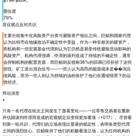
$79K-$80K。
”
置信度
79
%
异议观点
反对共识
主要分歧集中在风险资产分类与避险资产地位之间。巨鲸和国家代理
认为比特币在地缘政治不确定性中受益，作为一种非相关的硬资产，
而机构和一些宏观基金代理则认为它仍然是易受传统避险流动影响的
风险资产。机构代理强调，停滞的谈判造成了持续的不确定性，通常
会抑制机构的配置意愿，而巨鲸则反驳称38%的回调已经折价了这些
担忧。矿工发出混合信号——一些人认为高昂的能源成本是��润压
缩风险，而另一些人则认为持续的油价保护了他们在通缩情景下的运
营经济。
辩论演变
•
只有一名代理在轮次之间发生了显著变化——一位零售交易者在重新
评估因谈判停滞而造成的宏观锁定后变得更加看涨（+0.17）。尽管看
到第一轮共识，代理们的立场表现出显著的稳定性，表明各类型代理
之间的强烈信心。巨鲸保持了他们的积极看涨立场，认为任何机构的