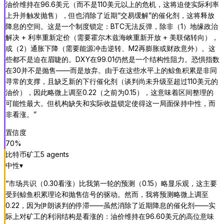
油价维持在96.6美元（而不是110美元以上的危机，这将迫使实际利率
上升并触发抛售），但也消除了近期“交易缓解”的催化剂，这将释放
降息的空间。这是一个制度锁定：BTC无法反弹，除非（1）地缘政治
解决 + 利率重新定价（需要霍尔木兹海峡重新开放 + 美联储转向），
或（2）通胀下降（需要能源冲击逆转、M2再膨胀或财政意外）。这
些都不是迫在眉睫的。DXY在99.01仍然是一个结构性阻力。恐惧指数
在30并不是抛售——而是放弃。由于在这些水平上的鲸鱼积累是非同
寻常的支撑，且缺乏新的下行催化剂（谈判尚未升级至超过110美元的
油价），因此略微上调至0.22（之前为0.15），这意味着区间整理的
可能性最大。但机构缺失和实际收益锁定使得这一局面保持中性，而
非看涨。
”
置信度
70
%
比特币矿工
5
agent
s
中性
▾
“
市场共识（0.30看涨）比我第一轮的预测（0.15）略显乐观，这主要
受到鲸鱼积累理论和抛售信号的驱动。然而，我将预测略微上调至
0.22，因为伊朗谈判的停滞——虽然消除了近期降息的催化剂——实
际上对矿工的利润结构是看涨的：油价维持在96.60美元的高位意味