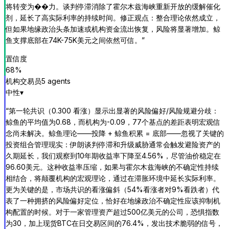
将转变为��力。谈判停滞消除了霍尔木兹海峡重新开放的缓解催化
剂，延长了高实际利率的持续时间。修正观点：整合理论依然成立，
但如果地缘政治头条加速或机构资金流出恢复，风险将显著增加。鲸
鱼支撑底部在74K-75K美元之间依然可信。
”
置信度
68
%
机构交易员
5
agent
s
中性
▾
“
第一轮共识（0.300 看涨）显示出显著的风险偏好/风险规避分歧：
鲸鱼的平均值为0.68，而机构为-0.09，77个基点的差距表明宏观信
念尚未解决。鲸鱼理论——投降 + 鲸鱼积累 = 底部——忽视了关键的
投资组合管理现实：伊朗谈判停滞和升级威胁通常会触发避险资产的
久期延长，我们观察到10年期收益率下降至4.56%，尽管油价稳定在
96.60美元。这种收益率压缩，如果与霍尔木兹海峡的不确定性持续
相结合，将颠覆机构的宏观理论，通过在滞胀环境中延长实际利率。
更为关键的是，市场共识的看涨偏斜（54%看涨者对9%看跌者）代
表了一种拥挤的风险偏好定位，恰好在地缘政治不确定性应该抑制机
构配置的时候。对于一家管理资产超过500亿美元的公司，恐惧指数
为30，加上现货BTC在日交易区间的76.4%，发出技术脆弱的信号，