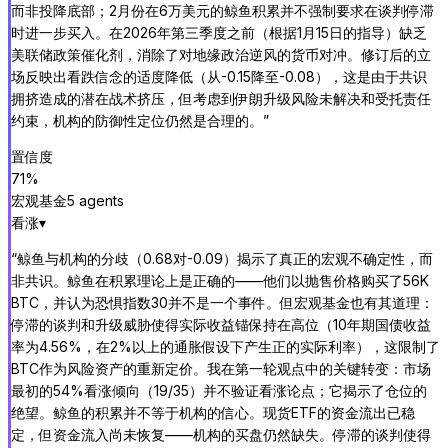
而非投降底部；2月份在6万美元的鲸鱼积累并不强制要求在谈判停滞
时进一步买入。在2026年第三季度之前（根据1月15日的指导）缺乏
美联储政策催化剂，消除了对地缘政治逆风的货币对冲。修订后的立
场反映出看跌信念的适度降低（从-0.15降至-0.08），这是由于共识
拥挤造成的潜在战术挤压，但考虑到伊朗升级风险未解决和受托责任
约束，机构的防御性定位仍然是合理的。
”
置信度
71
%
宏观基金
5
agent
s
看涨
▾
“
鲸鱼与机构的分歧（0.68对-0.09）揭示了真正的宏观不确定性，而
非共识。鲸鱼在积累理论上是正确的——他们以抛售价格购买了56K
BTC，并认为恐惧指数30并不是一个事件。但宏观基金也有其道理：
停滞的谈判和升级威胁使得实际收益锚保持在高位（10年期国债收益
率为4.56%，在2%以上的通胀假设下产生正的实际利率），这限制了
BTC作为风险资产的重新定价。我在第一轮观点中的关键转变：市场
最初的54%看涨倾向（19/35）并不验证看涨论点；它揭示了仓位的
绝望。鲸鱼的积累并不等于机构的信心。现货ETF的资金流出已稳
定，但资金流入尚未恢复——机构的买盘仍然缺失。停滞的谈判使得