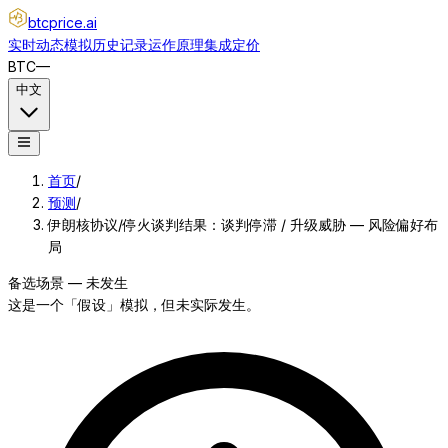
btcprice
.ai
实时动态
模拟
历史记录
运作原理
集成
定价
BTC
—
中文
首页
/
预测
/
伊朗核协议/停火谈判结果：谈判停滞 / 升级威胁 — 风险偏好布
局
备选场景 — 未发生
这是一个「假设」模拟，但未实际发生。