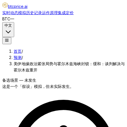
btcprice
.ai
实时动态
模拟
历史记录
运作原理
集成
定价
BTC
—
中文
首页
/
预测
/
美伊地缘政治紧张局势与霍尔木兹海峡封锁：缓和：谈判解决与
霍尔木兹重开
备选场景 — 未发生
这是一个「假设」模拟，但未实际发生。