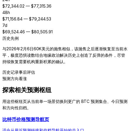
$
72,344.02
— $
77,315.36
48h
$
71,156.84
— $
79,244.53
7d
$
69,524.46
— $
80,505.91
历史先例
与2026年2月6日60K美元的抛售相似，该抛售之后逐渐恢复至当前水
平，极度恐惧读数结合地缘政治解决历史上创造了反弹的条件，尽管
持续恢复需要机构重新积累的确认。
历史记录
事后评估
预测方向
看涨
探索相关预测枢纽
用这些枢纽页从当前单一场景切换到更广的 BTC 预测集合、今日预测
和方向性归档。
比特币价格预测导航页
适合从最近预测链接和存档导航开始的总入口。