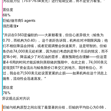
为在阻力位（75.5-76.5k美元）进行短期交易，而不是全力看涨。
”
置信度
68
%
巨鲸/做市商
5
agent
s
强烈看涨
▾
“
共识在0.563是偏软的——大家都看涨，但信心差异很大（鲸鱼为
0.70，而机构为0.40）。这个差距告诉我，机构在对冲期限风险；他
们不相信降温会持续，或者宏观调整会快速展开。这是明智的。但鲸
鱼仍在74,000美元处积累，因为他们考虑的是18个月后的情况，而不
是18小时。降温减少了对石油的需求，通胀预期也在缓解——但这需
要4-6周的时间才能反映到美联储的预期中。在此之前，74,000美元
是现货ETF资金流出与鲸鱼限价订单交汇的地方。我持有信心。不
过，我会在71,500美元处设置更紧的止损——如果机构在这个消息上
抛售，流动性会迅速蒸发。
”
置信度
78
%
异议观点
反对共识
巨鲸与机构原型之间出现了最显著的分歧，巨鲸的平均信心为0.68，