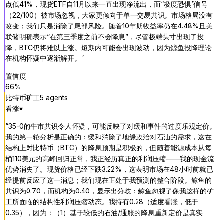
点低41%，现货ETF自11月以来一直出现净流出，而“极度恐惧”信号
（22/100）被市场忽视，大家更倾向于单一交易共识。市场格局没有
改变；我们只是消除了尾部风险。随着10年期收益率仍在4.48%且美
联储明确表示“在第三季度之前不会降息”，尽管极端头寸出现了投
降，BTC仍将难以上涨。短期内可能会出现波动，因为鲸鱼投降理论
在机构怀疑中逐渐解开。
”
置信度
66
%
比特币矿工
5
agent
s
看涨
▾
“
35-0的牛市共识令人怀疑，可能反映了对缓和事件的过度乐观定价。
我的第一轮分析是正确的：缓和消除了地缘政治对石油的需求，这在
结构上对比特币（BTC）的降息预期是积极的，但随着能源成本从每
桶110美元的高峰回归正常，我正经历真正的利润压缩——我的现金流
优势消失了。现货价格已经下跌3.22%，这表明市场在48小时前就已
经提前反应了这一消息；我们现在正处于我预测的整合阶段。鲸鱼的
共识为0.70，而机构为0.40，显示出分歧：鲸鱼忽视了像我这样的矿
工所面临的结构性利润压缩动态。我持有0.28（适度看涨，低于
0.35），因为：（1）基于较低的石油/通胀的降息重新定价是真实