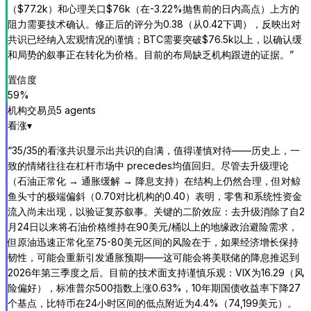
（$77.2k）和心理关口$76k（在-3.22%抛售前的日内高点）上方的
阻力需要技术确认。修正后的评分为0.38（从0.42下调），反映出对
共识已经纳入宏观情况的谨慎；BTC需要突破$76.5k以上，以确认缓
和局势的叙事正在转化为价格。目前的布局缺乏机构跟进的证据。
”
置信度
59
%
机构交易员
5
agent
s
看涨
▾
“
35/35的看涨共识显示出共识的自满，值得谨慎对待——历史上，一
致的情绪往往在杠杆市场中 precedes均值回归。尽管去升级理论
（石油正常化 → 通胀缓解 → 降息支持）在结构上仍然合理，但对鲸
鱼头寸的极端偏斜（0.70对比机构的0.40）表明，零售和系统性资金
流入尚未出现，以验证复苏叙事。关键的二阶效应：去升级消除了自2
月24日以来将石油价格维持在90美元/桶以上的地缘政治避险需求，
但原油迅速正常化至75-80美元区间的风险在于，如果经济增长保持
韧性，可能会重新引发通胀预期——这可能会将美联储的降息推迟到
2026年第三季度之后。目前的技术面支持谨慎乐观：VIX为16.29（风
险偏好），标准普尔500指数上涨0.63%，10年期国债收益率下降27
个基点，比特币在24小时区间的低点附近为4.4%（74,199美元）。