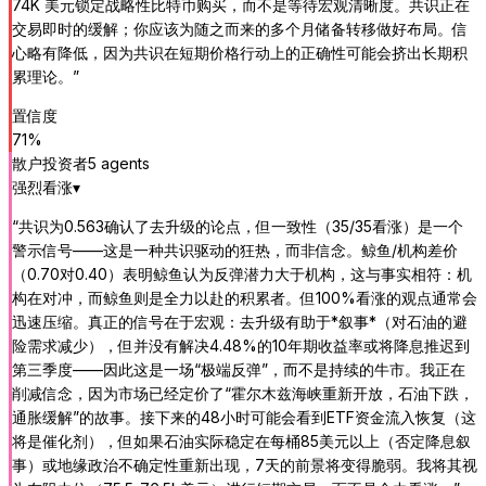
74K 美元锁定战略性比特币购买，而不是等待宏观清晰度。共识正在
交易即时的缓解；你应该为随之而来的多个月储备转移做好布局。信
心略有降低，因为共识在短期价格行动上的正确性可能会挤出长期积
累理论。
”
置信度
71
%
散户投资者
5
agent
s
强烈看涨
▾
“
共识为0.563确认了去升级的论点，但一致性（35/35看涨）是一个
警示信号——这是一种共识驱动的狂热，而非信念。鲸鱼/机构差价
（0.70对0.40）表明鲸鱼认为反弹潜力大于机构，这与事实相符：机
构在对冲，而鲸鱼则是全力以赴的积累者。但100%看涨的观点通常会
迅速压缩。真正的信号在于宏观：去升级有助于*叙事*（对石油的避
险需求减少），但并没有解决4.48%的10年期收益率或将降息推迟到
第三季度——因此这是一场“极端反弹”，而不是持续的牛市。我正在
削减信念，因为市场已经定价了“霍尔木兹海峡重新开放，石油下跌，
通胀缓解”的故事。接下来的48小时可能会看到ETF资金流入恢复（这
将是催化剂），但如果石油实际稳定在每桶85美元以上（否定降息叙
事）或地缘政治不确定性重新出现，7天的前景将变得脆弱。我将其视