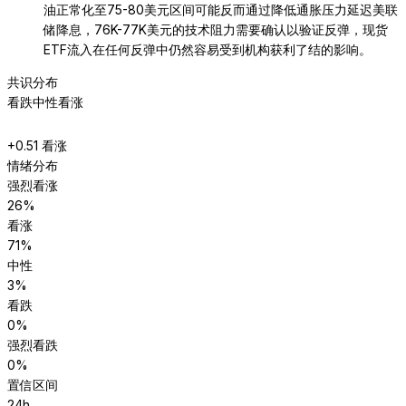
油正常化至75-80美元区间可能反而通过降低通胀压力延迟美联
储降息，76K-77K美元的技术阻力需要确认以验证反弹，现货
ETF流入在任何反弹中仍然容易受到机构获利了结的影响。
共识分布
看跌
中性
看涨
+
0.51
看涨
情绪分布
强烈看涨
26
%
看涨
71
%
中性
3
%
看跌
0
%
强烈看跌
0
%
置信区间
24h