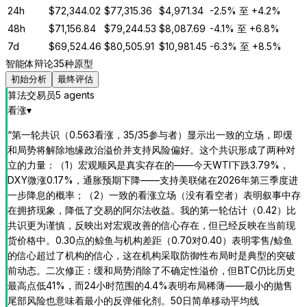
24h
$
72,344.02
$
77,315.36
$
4,971.34
-2.5%
至
+4.2%
48h
$
71,156.84
$
79,244.53
$
8,087.69
-4.1%
至
+6.8%
7d
$
69,524.46
$
80,505.91
$
10,981.45
-6.3%
至
+8.5%
智能体辩论
35种原型
初始分析
最终评估
算法交易员
5
agent
s
看涨
▾
“
第一轮共识（0.563看涨，35/35参与者）显示出一致的立场，即缓
和局势将解除地缘政治溢价并支持风险偏好。这个共识形成了两种对
立的力量：（1）宏观顺风是真实存在的——今天WTI下跌3.79%，
DXY微涨0.17%，通胀预期下降——支持美联储在2026年第三季度进
一步降息的概率；（2）一致的看涨立场（没有看空者）表明叙事中存
在拥挤现象，降低了交易的阿尔法收益。我的第一轮估计（0.42）比
共识更为谨慎，反映出对宏观改善的信心存在，但已经反映在当前现
货价格中。0.30点的鲸鱼与机构差距（0.70对0.40）表明零售/鲸鱼
的信心超过了机构的信心，这在机构采取防御性布局时是典型的突破
前动态。二次修正：缓和局势消除了不确定性溢价，但BTC仍比历史
最高点低41%，而24小时范围的4.4%表明布局稀薄——最小的抛售
尾部风险也意味着最小的反弹催化剂。50日简单移动平均线