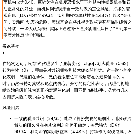
而机构仅为0.40。巨鲸关注在极度恐惧水平下的结构性积累机会和石
油正常化的好处，而机构则强调来自一致共识的定位风险、持续的宏
观逆风（DXY强劲至99.34，10年期收益率粘性在4.48%）以及“买传
闻，卖新闻”动态的危险。宏观基金在将此视为政权更替与临时缓解之
间分歧，一些人认为缓和实际上通过降低通胀紧迫性延长了“直到第三
季度才降息”的时间线。
辩论演变
•
在轮次之间，只有1名代理发生了显著变化，algo[v3]从看涨（0.62）
转为中性（0），理由是对共识拥挤和技术疲软的担忧。这一微小的变
化表明，代理们在承认一致的看涨定位可能是潜在的逆势信号的同
时，仍然保持对其缓和论点的信心。头寸的稳定性表明，代理们将地
缘政治的缓解视为真正的宏观催化剂，而不是临时叙事，尽管有几人
因拥挤风险而表示信心降低。
风险因素
一致的看涨共识（34/35）造成了拥挤交易的脆弱性，地缘政治
解决的耐久性在初步谈判之外仍不确定，美元强势（DXY
99.34）和高企的实际收益率（4.48%）持续作为宏观逆风，石