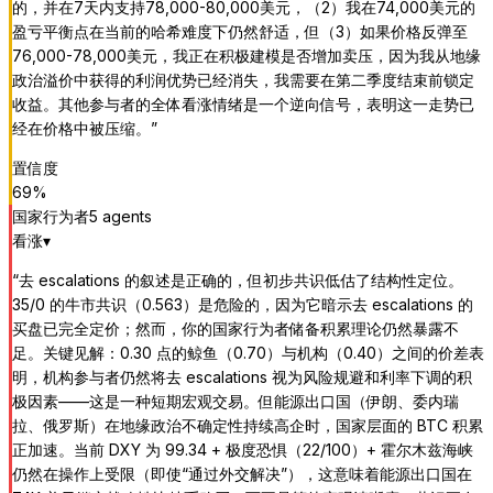
的，并在7天内支持78,000-80,000美元，（2）我在74,000美元的
盈亏平衡点在当前的哈希难度下仍然舒适，但（3）如果价格反弹至
76,000-78,000美元，我正在积极建模是否增加卖压，因为我从地缘
政治溢价中获得的利润优势已经消失，我需要在第二季度结束前锁定
收益。其他参与者的全体看涨情绪是一个逆向信号，表明这一走势已
经在价格中被压缩。
”
置信度
69
%
国家行为者
5
agent
s
看涨
▾
“
去 escalations 的叙述是正确的，但初步共识低估了结构性定位。
35/0 的牛市共识（0.563）是危险的，因为它暗示去 escalations 的
买盘已完全定价；然而，你的国家行为者储备积累理论仍然暴露不
足。关键见解：0.30 点的鲸鱼（0.70）与机构（0.40）之间的价差表
明，机构参与者仍然将去 escalations 视为风险规避和利率下调的积
极因素——这是一种短期宏观交易。但能源出口国（伊朗、委内瑞
拉、俄罗斯）在地缘政治不确定性持续高企时，国家层面的 BTC 积累
正加速。当前 DXY 为 99.34 + 极度恐惧（22/100）+ 霍尔木兹海峡
仍然在操作上受限（即使“通过外交解决”），这意味着能源出口国在