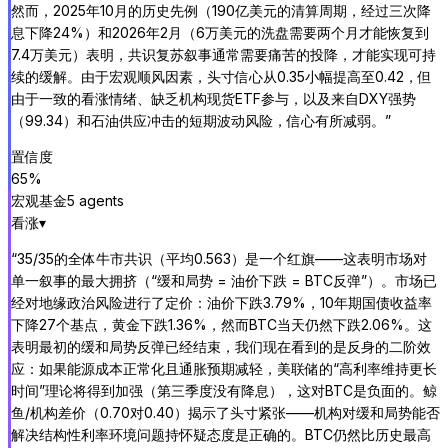
然而，2025年10月的历史先例（190亿美元的清算周期，经过三次降
息下降24%）和2026年2月（6万美元的洗盘需要两个月才能恢复到
7.4万美元）表明，共识复苏叙事通常需要痛苦的投降，才能实现可持
续的缓解。由于宏观顺风因素，头寸信心从0.35小幅提高至0.42，但
由于一致的看涨情绪、缺乏机构现货ETF参与，以及来自DXY强势
（99.34）和石油供应冲击的短期波动风险，信心有所减弱。
”
置信度
65
%
宏观基金
5
agent
s
看涨
▾
“
35/35的全体牛市共识（平均0.563）是一个红旗——这表明市场对
单一叙事的最大拥挤（“缓和局势 = 油价下跌 = BTC反弹”）。市场已
经对地缘政治风险进行了定价：油价下跌3.79%，10年期国债收益率
下降27个基点，黄金下跌1.36%，然而BTC当天仍然下跌2.06%。这
表明最初的缓和局势反弹已经结束，我们现在看到的是反身的二阶效
应：如果能源成本正常化且通胀预期减轻，美联储的“高利率维持更长
时间”理论将得到加强（第三季度没有降息），这对BTC是负面的。鲸
鱼/机构差价（0.70对0.40）揭示了头寸紧张——机构对缓和局势能否
解决结构性利率环境问题持怀疑态度是正确的。BTC仍然比历史最高