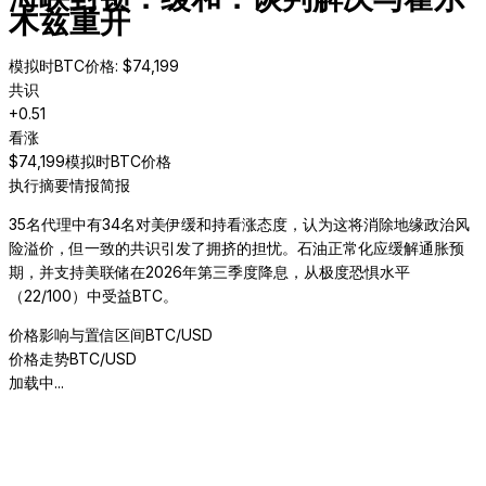
木兹重开
模拟时BTC价格
: $
74,199
共识
+
0.51
看涨
$
74,199
模拟时BTC价格
执行摘要
情报简报
35名代理中有34名对美伊缓和持看涨态度，认为这将消除地缘政治风
险溢价，但一致的共识引发了拥挤的担忧。石油正常化应缓解通胀预
期，并支持美联储在2026年第三季度降息，从极度恐惧水平
（22/100）中受益BTC。
价格影响与置信区间
BTC/USD
价格走势
BTC/USD
加载中...