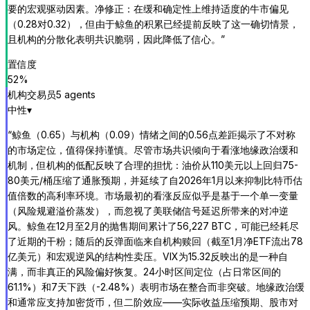
要的宏观驱动因素。净修正：在缓和确定性上维持适度的牛市偏见
（0.28对0.32），但由于鲸鱼的积累已经提前反映了这一确切情景，
且机构的分散化表明共识脆弱，因此降低了信心。
”
置信度
52
%
机构交易员
5
agent
s
中性
▾
“
鲸鱼（0.65）与机构（0.09）情绪之间的0.56点差距揭示了不对称
的市场定位，值得保持谨慎。尽管市场共识倾向于看涨地缘政治缓和
机制，但机构的低配反映了合理的担忧：油价从110美元以上回归75-
80美元/桶压缩了通胀预期，并延续了自2026年1月以来抑制比特币估
值倍数的高利率环境。市场最初的看涨反应似乎是基于一个单一变量
（风险规避溢价蒸发），而忽视了美联储信号延迟所带来的对冲逆
风。鲸鱼在12月至2月的抛售期间累计了56,227 BTC，可能已经耗尽
了近期的干粉；随后的反弹面临来自机构赎回（截至1月净ETF流出78
亿美元）和宏观逆风的结构性卖压。VIX为15.32反映出的是一种自
满，而非真正的风险偏好恢复。24小时区间定位（占日常区间的
61.1%）和7天下跌（-2.48%）表明市场在整合而非突破。地缘政治缓
和通常应支持加密货币，但二阶效应——实际收益压缩预期、股市对