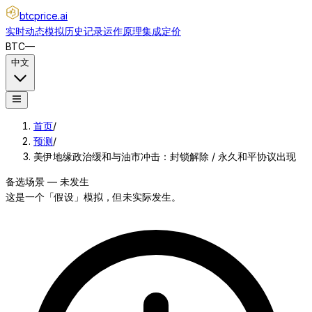
btcprice
.ai
实时动态
模拟
历史记录
运作原理
集成
定价
BTC
—
中文
首页
/
预测
/
美伊地缘政治缓和与油市冲击：封锁解除 / 永久和平协议出现
备选场景 — 未发生
这是一个「假设」模拟，但未实际发生。