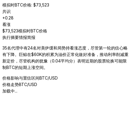
模拟时BTC价格
: $
73,523
共识
+
0.28
看涨
$
73,523
模拟时BTC价格
执行摘要
情报简报
35名代理中有24名对美伊缓和局势持看涨态度，尽管第一轮的信心略
有下降。巨鲸在$60K的积累为油价正常化做好准备，推动利率削减重
新定价，尽管机构的犹豫（0.04平均分）表明近期的股票轮换可能限
制BTC的短期上涨空间。
价格影响与置信区间
BTC/USD
价格走势
BTC/USD
加载中...