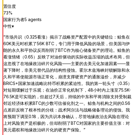
置信度
73
%
国家行为者
5
agent
s
中性
▾
“
市场共识（0.325看涨）揭示了战略资产配置中的关键错位：鲸鱼在
60K美元时积累了56K BTC，专门用于降低风险的场景，但美国与伊
朗的永久和平协议反而削弱了BTC作为核心储备资产的理论。鲸鱼的
看涨情绪（0.65）反映了对油价驱动的实际收益压缩的战术布局，但
这忽视了在地缘政治碎片化风险——主要的去美元化加速因素——显
著下降时，非美元替代品的结构性侵蚀。霍尔木兹海峡封锁解除和永
久和平将使能源市场正常化，崩溃支撑硬资产的通胀溢价，并减少
BRICS+国家加速战略比特币积累的紧迫性。我的第一轮头寸（0.35）
对短期缓解过于乐观；在油价正常化机制下，48小时内上涨至75.5K-
76.5K是可实现的，但超过7天后，持续的中东和平将消除支持受制裁
邻近经济体积累BTC的少数可信催化剂之一。鲸鱼与机构之间的0.56
点差距反映了根本性的分歧：战术阿尔法与战略储备理论的侵蚀。我
将预期下调至0.18，因为共识本身确认，尽管地缘政治去风险在理论
上对风险资产是积极的，但却削弱了BTC对国家的主要价值主张：对
美元霸权和地缘政治碎片化的硬资产保险。
”