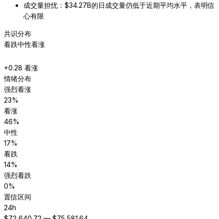
成交量担忧：$34.27B的日成交量仍低于近期平均水平，表明信
心有限
共识分布
看跌
中性
看涨
+
0.28
看涨
情绪分布
强烈看涨
23
%
看涨
46
%
中性
17
%
看跌
14
%
强烈看跌
0
%
置信区间
24h
$
72,640.72
— $
75,581.64