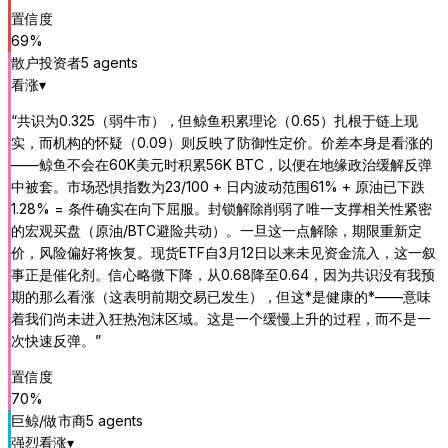
置信度
69
%
散户投资者
5
agent
s
看涨
▾
“
共识为0.325（弱牛市），但鲸鱼积累理论（0.65）扎根于链上现
实，而机构的怀疑（0.09）则反映了防御性定价。价差本身是看涨的
——鲸鱼不会在60K美元时积累56K BTC，以便在地缘政治缓解反弹
中被套。市场恐惧指数为23/100 + 日内波动范围61% + 原油已下跌
1.28% = 条件确实在向下屈服。封锁解除削弱了唯一支撑相关性紧密
的宏观买盘（原油/BTC避险共动）。一旦这一点解除，期限重新定
价，风险偏好将恢复。现货ETF自3月12日以来未见资金流入，这一叙
事正是催化剂。信心略微下降，从0.68降至0.64，因为共识没有我预
期的那么看涨（这表明前期交易已发生），但这*是健康的*——意味
着我们尚未进入狂热泡沫区域。这是一个缓慢上升的过程，而不是一
次快速反弹。
”
置信度
70
%
巨鲸/做市商
5
agent
s
强烈看涨
▾