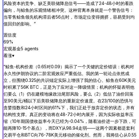
风险资本的竞争、缺乏美联储降息信号——造成了24-48小时的看跌
偏向，与鲸鱼的乐观情绪相冲突。这种背离本身就是一个警告信号：
当零售鲸鱼领先机构滞后者56点时，市场定位变得拥挤，容易受到均
值回归的影响。
”
置信度
69
%
宏观基金
5
agent
s
看涨
▾
“
鲸鱼-机构价差（0.65对0.09）揭示了一个关键的定价错误：机构对
永久性伊朗协议的二阶宏观效应严重低估。我的第一轮论点依然成
立，但围绕0.325的共识锚定实际上增强了我的信心。鲸鱼在60K美元
时积累了56K BTC，正是为了应对这一降级情景；机构的怀疑表明他
们要么（1）仍在建模地缘政治尾部风险，要么（2）低估了油价回落
至90美元/桶以下后美联储降息的重新定价速度。在23/100的恐惧与
贪婪指数和24小时区间的61%下，我们正处于放弃定价的状态，并有
结构性支撑。真正的变动将在48-72小时内展开，因为实际收益率压
缩（10年期国债收益率今天已经为-0.04%，随着油价进一步下跌，可
能再降10-15个基点），而DXY从98.94走弱——这两个因素都是套利
交易平仓和BTC向76-78K美元移动的催化剂。然而，我将信心从0.55