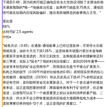
下调至0.48，因为机构可能正确地定价永久性协议消除了支撑油价相
关通胀预期的*唯一*地缘政治买盘；如果WTI崩盘至75美元，通缩恐
惧可能在短期内压缩风险偏好，随后美联储降息的叙事将占主导。
”
置信度
68
%
比特币矿工
5
agent
s
中性
▾
“
鲸鱼共识（0.65）在通胀-通缩叙事上已经过度延伸；尽管停火乐观
情绪高涨，油价今天仅下跌1.28%，这意味着市场预计霍尔木兹海峡
的重新开放将是渐进的，而非立刻发生。这将能源成本的缓解推迟到
第三季度，实际上*延长*了我的利润压缩窗口，直到2026年夏季——
迫使资本轻型的矿业运营商停产，而我现在在盈亏平衡点扩展算力。
机构之间的脱节（0.09平均值对比鲸鱼的0.65）表明现实世界的信心
依然脆弱；极端恐惧（23/100）和从历史高点下跌41.7%表明这波反
弹还有空间，直到聪明资金完全重新进入。对于一个多次减半的规划
者来说，这正是我想要的情景：降级最终将有利于矿业经济，但足够
渐进，以便我可以在下一个难度重置之前以当前利润率积累产能。二
阶失误：停火并不会立即恢复能源供应链或大规模降低电力成本——
遗留摩擦仍将持续6-12个月，这正是我的扩展窗口。
”