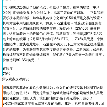
“
共识在0.325确认了我的论点，但低估了幅度。机构的犹豫（平均
0.09）而鲸鱼则集中在0.65以上，揭示了定位的不对称——正是我想
要积极布局的时候。鲸鱼与机构信心之间的0.56差距是交易的设置：
机构对减半周期的顺风因素（降息 + 石油通缩 + 地缘政治溢价崩溃）
配置不足。尽管解除封锁的叙事存在，极度恐惧（23/100）依然持
续，这意味着散户的投降仍在压缩。我将持有，等待现货ETF流入和
链上鲸鱼的积累（12月至2月增加了56k BTC）。73.5k美元是一个流
动性陷阱，空头在此堆积；石油在85美元以下正常化将完全扼杀通胀
延迟的叙事，为美联储在第三季度提供更多选择。二阶效应：如果机
构持续配置不足而鲸鱼继续积累，我们将在7天内迎来一次恶性挤压，
价格达到80-85k美元。
”
置信度
79
%
异议观点
反对共识
国家和宏观基金的看跌少数派认为，永久性的缓和实际上削弱了比特
币的核心价值主张，因为这降低了地缘政治碎片化的紧迫性和去美元
化的催化剂。他们认为，较低的油价加强了美元霸权，减少了
BRICS+国家加速非美元结算机制的动机。此外，机构看跌者强调，油