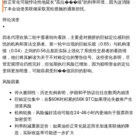
价正常化可能悖论性地延长“高位���续”的利率环境，因为这消除
了本会迫使美联储采取宽松措施的通胀担忧。
辩论演变
•
四名代理在第二轮中显著转向看跌，主要是对拥挤的巨鲸定位感到担
忧的机构和算法交易者。第一轮中出现的巨鲸乐观（0.65）与机构谨
慎（0.04）之间的0.56点差距实际上强化了系统性交易者的看跌情
绪，他们将其解读为关于不对称定位的警告信号。这些变化表明，尽
管宏观理论仍然完好，但短期执行风险已增加，因为聪明资金的定位
变得更加明显，可能容易受到��值回归的影响。
风险因素
停火脆弱性：历史先例表明，伊朗和平协议往往在数周内崩溃
巨鲸定位集中：在$60K时积累的56K BTC如果理论失败将产生
清算风险
机构轮换：风险偏好流动可能在24-48小时内更倾向于股票而非
加密货币
利率削减重新定价：如果油价正常化延迟而非加速美联储的降
息，实际收益率可能进一步扩大