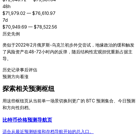
48h
$
71,979.02
— $
76,610.97
7d
$
70,949.69
— $
78,522.56
历史先例
类似于2022年2月俄罗斯-乌克兰初步外交尝试，地缘政治的缓和触发
了风险资产在48-72小时内的反弹，随后结构性宏观担忧重新占据主
导。
历史记录
事后评估
预测方向
看涨
探索相关预测枢纽
用这些枢纽页从当前单一场景切换到更广的 BTC 预测集合、今日预测
和方向性归档。
比特币价格预测导航页
适合从最近预测链接和存档导航开始的总入口。