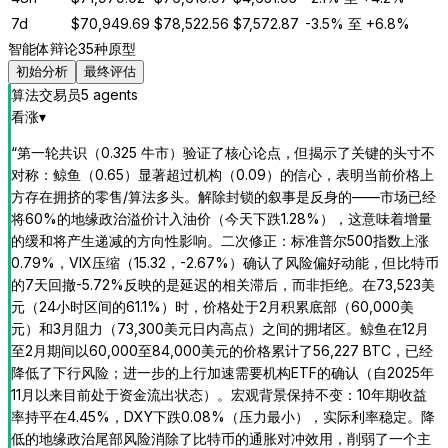
7d
$
70,949.69
$
78,522.56
$
7,572.87
-3.5%
至
+6.8%
智能体辩论
35种原型
初始分析
最终评估
算法交易员
5
agent
s
看涨
▾
“
第一轮共识（0.325 牛市）验证了核心论点，但揭示了关键的头寸不
对称：鲸鱼（0.65）显著超过机构（0.09）的信心，表明当前价格上
方存在拥挤的零售/算法多头。解除封锁的叙事是反身的——市场已经
将60%的地缘政治溢价计入油价（今天下跌1.28%），这意味着增量
的缓和将产生递减的方向性影响。二次修正：标准普尔500指数上涨
0.79%，VIX压缩（15.32，-2.67%）确认了风险偏好动能，但比特币
的7天回撤-5.72%反映的是延迟的相关滞后，而非拒绝。在73,523美
元（24小时区间的61.1%）时，价格处于2月积累底部（60,000美
元）和3月阻力（73,300美元日内高点）之间的拥堵区。鲸鱼在12月
至2月期间以60,000至84,000美元的价格累计了56,227 BTC，已经
降低了下行风险；进一步的上行加速需要机构ETF的确认（自2025年
11月以来目前处于资金流出状态）。宏观背景保持不变：10年期收益
率持平在4.45%，DXY下跌0.08%（压力最小），实际利率稳定。降
低的地缘政治尾部风险消除了比特币的通胀对冲效用，削弱了一个主