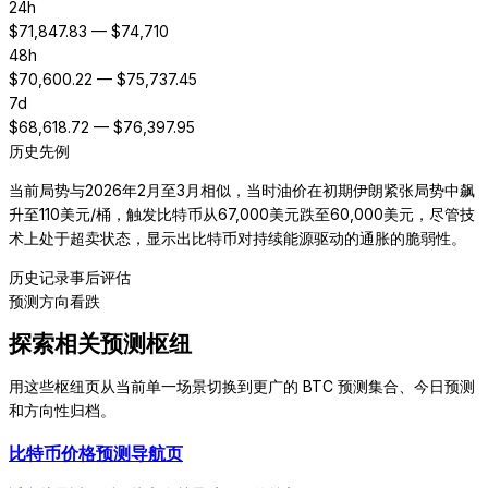
24h
$
71,847.83
— $
74,710
48h
$
70,600.22
— $
75,737.45
7d
$
68,618.72
— $
76,397.95
历史先例
当前局势与2026年2月至3月相似，当时油价在初期伊朗紧张局势中飙
升至110美元/桶，触发比特币从67,000美元跌至60,000美元，尽管技
术上处于超卖状态，显示出比特币对持续能源驱动的通胀的脆弱性。
历史记录
事后评估
预测方向
看跌
探索相关预测枢纽
用这些枢纽页从当前单一场景切换到更广的 BTC 预测集合、今日预测
和方向性归档。
比特币价格预测导航页