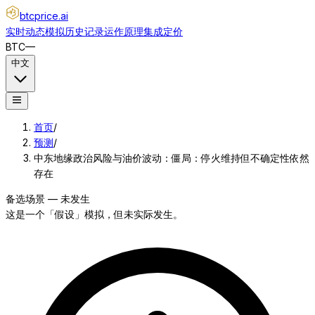
btcprice
.ai
实时动态
模拟
历史记录
运作原理
集成
定价
BTC
—
中文
首页
/
预测
/
中东地缘政治风险与油价波动：僵局：停火维持但不确定性依然
存在
备选场景 — 未发生
这是一个「假设」模拟，但未实际发生。