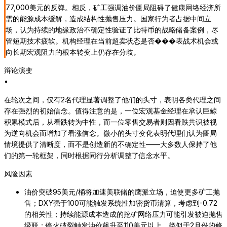
77,000美元的反弹。相反，矿工强调油价僵局阻碍了健康网络经济所
需的能源成本缓解，造成结构性抛售压力。国家行为者占据中间立
场，认为持续的地缘政治不确定性验证了比特币的战略储备案例，尽
管短期技术疲软。机构经理在当前超卖状态是否���表战术机会或
向长期宏观阻力的根本转变上仍存在分歧。
辩论演变
•
在轮次之间，仅有2名代理显著调整了他们的头寸，表明各类代理之间
存在强烈的初始信念。值得注意的是，一位宏观基金经理在承认巨鲸
积累模式后，从看跌转为中性，而一位零售交易者则因看跌共识被视
为逆向机会而增加了看涨信念。微小的头寸变化表明代理们认为僵局
情境提供了清晰度，而不是创造新的不确定性——大多数人保持了他
们的第一轮框架，同时根据同行分析调整了信念水平。
风险因素
油价突破95美元/桶将加速美联储的鹰派立场，迫使更多矿工抛
售；DXY强于100可能触发系统性加密货币清算，考虑到-0.72
的相关性；持续能源成本造成的挖矿网络压力可能引发被迫抛售
级联；停火破裂触发油价飙升至110美元以上，类似于2月份的修