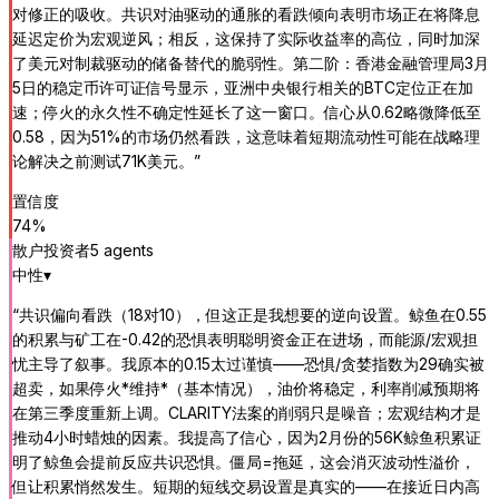
对修正的吸收。共识对油驱动的通胀的看跌倾向表明市场正在将降息
延迟定价为宏观逆风；相反，这保持了实际收益率的高位，同时加深
了美元对制裁驱动的储备替代的脆弱性。第二阶：香港金融管理局3月
5日的稳定币许可证信号显示，亚洲中央银行相关的BTC定位正在加
速；停火的永久性不确定性延长了这一窗口。信心从0.62略微降低至
0.58，因为51%的市场仍然看跌，这意味着短期流动性可能在战略理
论解决之前测试71K美元。
”
置信度
74
%
散户投资者
5
agent
s
中性
▾
“
共识偏向看跌（18对10），但这正是我想要的逆向设置。鲸鱼在0.55
的积累与矿工在-0.42的恐惧表明聪明资金正在进场，而能源/宏观担
忧主导了叙事。我原本的0.15太过谨慎——恐惧/贪婪指数为29确实被
超卖，如果停火*维持*（基本情况），油价将稳定，利率削减预期将
在第三季度重新上调。CLARITY法案的削弱只是噪音；宏观结构才是
推动4小时蜡烛的因素。我提高了信心，因为2月份的56K鲸鱼积累证
明了鲸鱼会提前反应共识恐惧。僵局=拖延，这会消灭波动性溢价，
但让积累悄然发生。短期的短线交易设置是真实的——在接近日内高