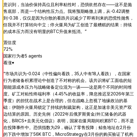
意识到，当油价保持高位且利率粘性时，恐惧依然存在——这不是抛
售底部，而是一个结构性压力点。我将预期略微上调，从-0.42调整
到-0.38，仅仅是因为分散的看跌共识减少了即将到来的恐慌性抛售，
但我并不打算转向中立；停火僵局为矿工创造了最糟糕的结果：持续
的成本压力而没有明显的BTC升值来抵消。
”
置信度
72
%
国家行为者
5
agent
s
看涨
▾
“
市场共识为-0.024（中性偏向看跌，35人中有18人看跌），在国家
行为者储备积累理论中创造了不对称的机会。该共识将矿工面临的短
期能源成本压力与战略储备定位混为一谈——这是两个不同的时间维
度。矿工对粘性终端利率（4.45%的收益率，降息推迟至2026年第三
季度）的担忧在战术上是合理的，但在战略上忽视了地缘政治的基
础：伊朗停火僵局锁定了持续的制裁架构，这正是加速非美元资产双
边结算的原因。历史先例（2022年后俄罗斯黄金/外汇储备的武器
化，BRICS+去美元化倡议）表明，国家在僵局期间积累BTC，而不是
在投降事件中。恐惧指数为29，确认了零售投降；鲸鱼地址在2月份
的下跌中增加了56K BTC，MicroStrategy在3月份的购买验证了机构