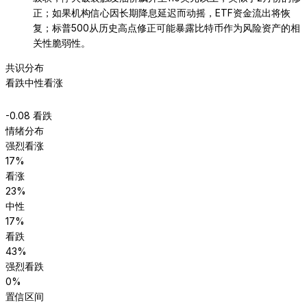
正；如果机构信心因长期降息延迟而动摇，ETF资金流出将恢
复；标普500从历史高点修正可能暴露比特币作为风险资产的相
关性脆弱性。
共识分布
看跌
中性
看涨
-0.08
看跌
情绪分布
强烈看涨
17
%
看涨
23
%
中性
17
%
看跌
43
%
强烈看跌
0
%
置信区间