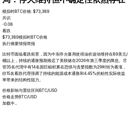
模拟时BTC价格
: $
73,389
共识
-0.08
看跌
$
73,389
模拟时BTC价格
执行摘要
情报简报
比特币面临看跌前景，因为中东停火僵局使得油价波动维持在89美元/
桶以上，持续的通胀预期推迟了美联储在2026年第三季度的降息。尽
管35名代理中有14名因巨鲸积累在恐惧与贪婪指数为29时转为看涨，
但15名看跌代理强调了持续的能源成本通胀和4.45%的粘性实际收益
率带来的结构性阻力。
价格影响与置信区间
BTC/USD
价格走势
BTC/USD
加载中...