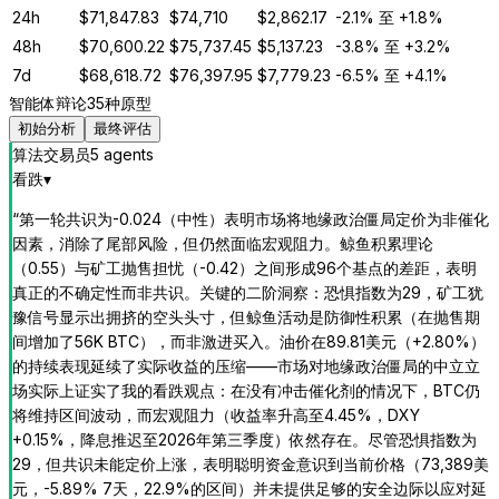
24h
$
71,847.83
$
74,710
$
2,862.17
-2.1%
至
+1.8%
48h
$
70,600.22
$
75,737.45
$
5,137.23
-3.8%
至
+3.2%
7d
$
68,618.72
$
76,397.95
$
7,779.23
-6.5%
至
+4.1%
智能体辩论
35种原型
初始分析
最终评估
算法交易员
5
agent
s
看跌
▾
“
第一轮共识为-0.024（中性）表明市场将地缘政治僵局定价为非催化
因素，消除了尾部风险，但仍然面临宏观阻力。鲸鱼积累理论
（0.55）与矿工抛售担忧（-0.42）之间形成96个基点的差距，表明
真正的不确定性而非共识。关键的二阶洞察：恐惧指数为29，矿工犹
豫信号显示出拥挤的空头头寸，但鲸鱼活动是防御性积累（在抛售期
间增加了56K BTC），而非激进买入。油价在89.81美元（+2.80%）
的持续表现延续了实际收益的压缩——市场对地缘政治僵局的中立立
场实际上证实了我的看跌观点：在没有冲击催化剂的情况下，BTC仍
将维持区间波动，而宏观阻力（收益率升高至4.45%，DXY
+0.15%，降息推迟至2026年第三季度）依然存在。尽管恐惧指数为
29，但共识未能定价上涨，表明聪明资金意识到当前价格（73,389美
元，-5.89% 7天，22.9%的区间）并未提供足够的安全边际以应对延