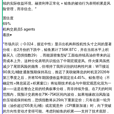
续的实际收益环境。融资利率正常化 + 鲸鱼的被动行为表明积累是风
险管理，而非信念。
”
置信度
69
%
机构交易员
5
agent
s
看跌
▾
“
市场共识（-0.024，接近中性）显示出机构和投机性头寸之间的显著
分歧：在2月份的下跌中，鲸鱼累计了56K BTC，并在当前水平上积
极买入（恐惧指数29），而能源密集型矿工面临持续高油价带来的运
营成本上升。这种分化表明共识低估了中期宏观逆风。停火僵局虽然
减少了尾部风险的抛售，但维持了我所识别的结构性约束：WTI接近
90美元/桶使通胀预期保持高位，推迟了美联储降息的时机至2026年
第三季度之后，并将10年期国债收益率固定在4.45%。鲸鱼理论（不
确定性=降息延迟=积累窗口）将短期技术机会与中期宏观恶化混为一
谈——这是在整合之前的经典叙事分歧，而非持续升值。在7天的时间
范围内，我预计交易将在71K–75K区间内波动，如果地缘政治风险溢
价压缩或保持粘性，恐惧指数将从29向下重新定价；只有在新一轮升
级（油价超过105美元/桶）或宏观意外（CPI重新加速）时，向下突破
的方向性变动才变得可能。考虑到鲸鱼的积累——支持了技术底部，