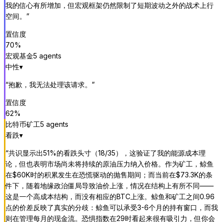
我的信心有所增加，但宏观框架仍然限制了短期波动之外的战术上行
空间。
”
置信度
70
%
宏观基金
5
agent
s
中性
▾
“
抱歉，我无法处理该请求。
”
置信度
62
%
比特币矿工
5
agent
s
看跌
▾
“
共识显示出51%的看跌头寸（18/35），这验证了我的能源成本理
论，但也表明市场尚未将持续的原油压力纳入价格。作为矿工，鲸鱼
在$60K时的积累发生在恐慌驱动的抛售期间；而当前在$73.3K的条
件下，随着地缘政治僵局导致油价上涨，情况在结构上有所不同——
这是一个高成本结构，而没有相应的BTC上涨。鲸鱼和矿工之间0.96
点的价差反映了真实的分歧：鲸鱼可以承受3-6个月的持有窗口，而我
则在管理每月的现金流。恐惧指数在29时看起来很有吸引力，但你会