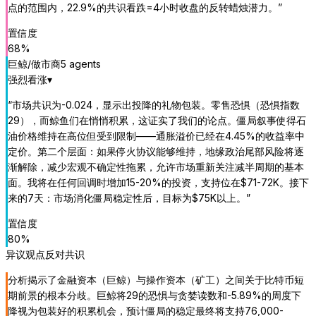
点的范围内，22.9%的共识看跌=4小时收盘的反转蜡烛潜力。
”
置信度
68
%
巨鲸/做市商
5
agent
s
强烈看涨
▾
“
市场共识为-0.024，显示出投降的礼物包装。零售恐惧（恐惧指数
29），而鲸鱼们在悄悄积累，这证实了我们的论点。僵局叙事使得石
油价格维持在高位但受到限制——通胀溢价已经在4.45%的收益率中
定价。第二个层面：如果停火协议能够维持，地缘政治尾部风险将逐
渐解除，减少宏观不确定性拖累，允许市场重新关注减半周期的基本
面。我将在任何回调时增加15-20%的投资，支持位在$71-72K。接下
来的7天：市场消化僵局稳定性后，目标为$75K以上。
”
置信度
80
%
异议观点
反对共识
分析揭示了金融资本（巨鲸）与操作资本（矿工）之间关于比特币短
期前景的根本分歧。巨鲸将29的恐惧与贪婪读数和-5.89%的周度下
降视为包装好的积累机会，预计僵局的稳定最终将支持76,000-