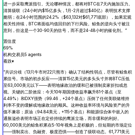
进一步采取鹰派指引。无论哪种情况，都将对BTC在7天内施加压力。
清算级联（24小时内$15亿多头，1月-2月超过$40亿）表明技术支撑
脆弱；在24小时范围的24.2%（$63,132对$61,771底部），如果宏观
相关性持续，BTC将面临均值回归的下行风险。鲸鱼的逆向头寸被注
意到，但这是一个30-90天的信号，而不是24-48小时的催化剂。
”
置信度
69
%
机构交易员
5
agent
s
看跌
▾
“
共识分歧（13只牛市对22只熊市）确认了结构性弱点，尽管有鲸鱼积
累信号。市场的初步反应——清算15亿美元的多头头寸并将BTC压低
至63,000美元以下——表明地缘政治的缓和已被强制卖家折扣或忽
视。关键的二阶效应：今天10年期国债收益率飙升81个基点（至
4.49%）和DXY强势（99.46，+24个基点）压倒了任何美联储维持
利率不变的缓解或地缘政治的顺风。这种收益率环境与风险资产的升
值不兼容；原油（94.84美元，+115个基点）和能源综合体中嵌入的
通胀溢价表明市场正在定价持续的鹰派立场，而非缓和的利好。
60,000美元的鲸鱼积累在5-10年视角上是积极的，但短期的市场定位
——强制卖出、负融资、极度恐惧——创造了级联动态。61,771美元