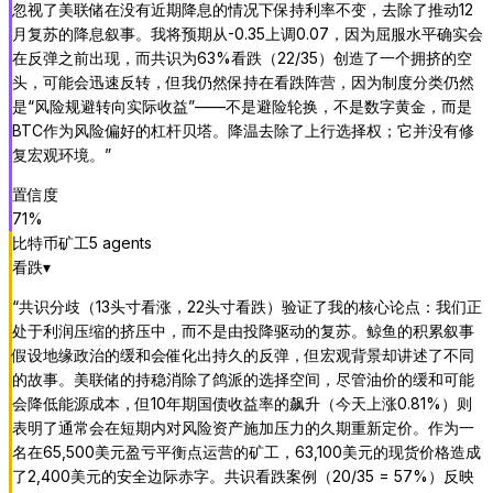
忽视了美联储在没有近期降息的情况下保持利率不变，去除了推动12
月复苏的降息叙事。我将预期从-0.35上调0.07，因为屈服水平确实会
在反弹之前出现，而共识为63%看跌（22/35）创造了一个拥挤的空
头，可能会迅速反转，但我仍然保持在看跌阵营，因为制度分类仍然
是“风险规避转向实际收益”——不是避险轮换，不是数字黄金，而是
BTC作为风险偏好的杠杆贝塔。降温去除了上行选择权；它并没有修
复宏观环境。
”
置信度
71
%
比特币矿工
5
agent
s
看跌
▾
“
共识分歧（13头寸看涨，22头寸看跌）验证了我的核心论点：我们正
处于利润压缩的挤压中，而不是由投降驱动的复苏。鲸鱼的积累叙事
假设地缘政治的缓和会催化出持久的反弹，但宏观背景却讲述了不同
的故事。美联储的持稳消除了鸽派的选择空间，尽管油价的缓和可能
会降低能源成本，但10年期国债收益率的飙升（今天上涨0.81%）则
表明了通常会在短期内对风险资产施加压力的久期重新定价。作为一
名在65,500美元盈亏平衡点运营的矿工，63,100美元的现货价格造成
了2,400美元的安全边际赤字。共识看跌案例（20/35 = 57%）反映