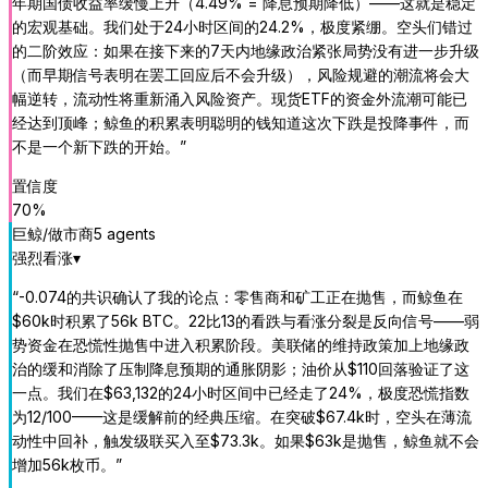
年期国债收益率缓慢上升（4.49% = 降息预期降低）——这就是稳定
的宏观基础。我们处于24小时区间的24.2%，极度紧绷。空头们错过
的二阶效应：如果在接下来的7天内地缘政治紧张局势没有进一步升级
（而早期信号表明在罢工回应后不会升级），风险规避的潮流将会大
幅逆转，流动性将重新涌入风险资产。现货ETF的资金外流潮可能已
经达到顶峰；鲸鱼的积累表明聪明的钱知道这次下跌是投降事件，而
不是一个新下跌的开始。
”
置信度
70
%
巨鲸/做市商
5
agent
s
强烈看涨
▾
“
-0.074的共识确认了我的论点：零售商和矿工正在抛售，而鲸鱼在
$60k时积累了56k BTC。22比13的看跌与看涨分裂是反向信号——弱
势资金在恐慌性抛售中进入积累阶段。美联储的维持政策加上地缘政
治的缓和消除了压制降息预期的通胀阴影；油价从$110回落验证了这
一点。我们在$63,132的24小时区间中已经走了24%，极度恐慌指数
为12/100——这是缓解前的经典压缩。在突破$67.4k时，空头在薄流
动性中回补，触发级联买入至$73.3k。如果$63k是抛售，鲸鱼就不会
增加56k枚币。
”