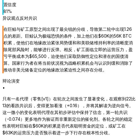
置信度
81
%
异议观点
反对共识
在巨鲸与矿工原型之间出现了最尖锐的分歧，导致第二轮中出现1.26
点的差距。巨鲸认为极端恐惧的条件，加上他们在$60K的56K BTC
积累，使他们在地缘政治紧张局势缓和和美联储维持利率的清晰度消
除尾部风险时，能够进行反弹。相反，矿工面临立即的运营压力，盈
亏平衡成本为$65,500，迫使他们采取防御性定位和潜在的国债清
算。国家行为者在将当前状况视为战略积累机会与认识到缓和消除了
推动非美元储备定位的地缘政治紧迫性之间存在分歧。
辩论演变
•
只有一名代理（零售[v1]）在轮次之间发生了显著变化，在观察到22比
13的看跌共识后，变得更加看涨（+0.16），并将其解读为逆向信号。
这一微小的变化表明代理在其初步评估中保持了信念，第一轮共识
（-0.074）更多地作为验证而非重新定位的催化剂。各轮之间的稳定
性表明对巨鲸在$60K的积累是否代表聪明资金的定位，或矿工在
$63K的运营压力是否预示着进一步下行存在根本性分歧。