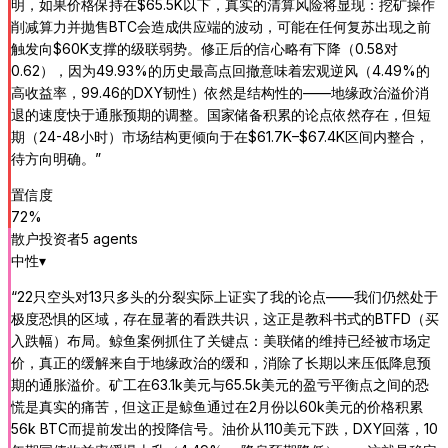
明，如果价格保持在$65.5K以下，真实的清算风险将显现：挖矿操作
削减算力并抛售BTC会造成供应端的波动，可能在任何复苏出现之前
触发向$60K支撑的级联弱势。修正后的信心略有下降（0.58对
0.62），因为49.93%的历史最高点回撤意味着宏观逆风（4.49%的
高收益率，99.46的DXY韧性）依然是结构性的——地缘政治溢价消
退的速度快于通胀预期的调整。国家储备积累的论点依然存在，但短
期（24-48小时）市场结构更倾向于在$61.7K–$67.4K区间内整合，
待方向明确。
”
置信度
72
%
散户投资者
5
agent
s
中性
▾
“
22只空头对13只多头的分裂实际上证实了我的论点——我们仍然处于
极度恐惧的区域，存在显著的看跌共识，这正是教科书式的BTFD（买
入跌幅）布局。鲸鱼案例抓住了关键点：美联储的维持已经被市场定
价，真正的缓解来自于地缘政治的缓和，消除了长期以来压低降息预
期的通胀溢价。矿工在63.1k美元与65.5k美元的盈亏平衡点之间的恐
慌是真实的痛苦，但这正是鲸鱼通过在2月份以60k美元的价格积累
56k BTC而提前发出的投降信号。油价从110美元下跌，DXY回落，10