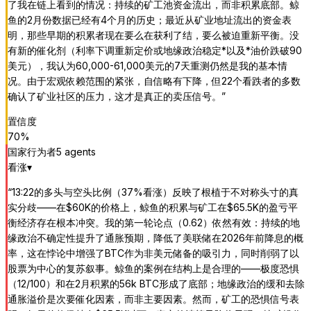
了我在链上看到的情况：持续的矿工池资金流出，而非积累底部。鲸
鱼的2月份数据已经有4个月的历史；最近从矿业地址流出的资金表
明，那些早期的积累者现在要么在获利了结，要么被迫重新平衡。没
有新的催化剂（利率下调重新定价或地缘政治稳定*以及*油价跌破90
美元），我认为60,000-61,000美元的7天重测仍然是我的基本情
况。由于宏观依赖范围的紧张，自信略有下降，但22个看跌者的多数
确认了矿业社区的压力，这才是真正的卖压信号。
”
置信度
70
%
国家行为者
5
agent
s
看涨
▾
“
13:22的多头与空头比例（37%看涨）反映了根植于不对称头寸的真
实分歧——在$60K的价格上，鲸鱼的积累与矿工在$65.5K的盈亏平
衡经济存在根本冲突。我的第一轮论点（0.62）依然有效：持续的地
缘政治不确定性提升了通胀预期，降低了美联储在2026年前降息的概
率，这在悖论中增强了BTC作为非美元储备的吸引力，同时削弱了以
股票为中心的复苏叙事。鲸鱼的案例在结构上是合理的——极度恐惧
（12/100）和在2月积累的56k BTC形成了底部；地缘政治的缓和去除
通胀溢价是次要催化因素，而非主要因素。然而，矿工的恐惧信号表