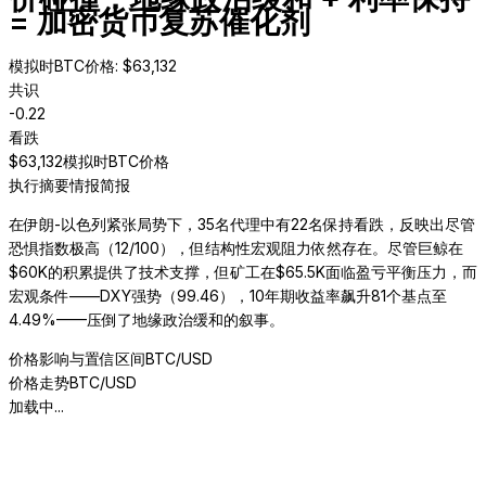
= 加密货币复苏催化剂
模拟时BTC价格
: $
63,132
共识
-0.22
看跌
$
63,132
模拟时BTC价格
执行摘要
情报简报
在伊朗-以色列紧张局势下，35名代理中有22名保持看跌，反映出尽管
恐惧指数极高（12/100），但结构性宏观阻力依然存在。尽管巨鲸在
$60K的积累提供了技术支撑，但矿工在$65.5K面临盈亏平衡压力，而
宏观条件——DXY强势（99.46），10年期收益率飙升81个基点至
4.49%——压倒了地缘政治缓和的叙事。
价格影响与置信区间
BTC/USD
价格走势
BTC/USD
加载中...