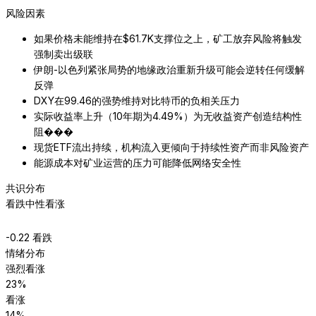
风险因素
如果价格未能维持在$61.7K支撑位之上，矿工放弃风险将触发
强制卖出级联
伊朗-以色列紧张局势的地缘政治重新升级可能会逆转任何缓解
反弹
DXY在99.46的强势维持对比特币的负相关压力
实际收益率上升（10年期为4.49%）为无收益资产创造结构性
阻���
现货ETF流出持续，机构流入更倾向于持续性资产而非风险资产
能源成本对矿业运营的压力可能降低网络安全性
共识分布
看跌
中性
看涨
-0.22
看跌
情绪分布
强烈看涨
23
%
看涨
14
%