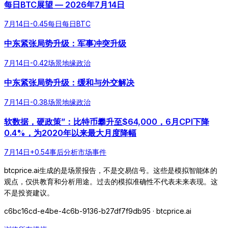
每日BTC展望 — 2026年7月14日
7月14日
-0.45
每日
每日BTC
中东紧张局势升级：军事冲突升级
7月14日
-0.42
场景
地缘政治
中东紧张局势升级：缓和与外交解决
7月14日
-0.38
场景
地缘政治
软数据，硬政策”：比特币攀升至$64,000，6月CPI下降
0.4%，为2020年以来最大月度降幅
7月14日
+
0.54
事后分析
市场事件
btcprice.ai生成的是场景报告，不是交易信号。这些是模拟智能体的
观点，仅供教育和分析用途。过去的模拟准确性不代表未来表现。这
不是投资建议。
c6bc16cd-e4be-4c6b-9136-b27df7f9db95
· btcprice.ai