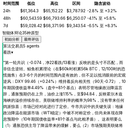
时间范围
低位
高位
区间
隐含波动
24h
$
61,364.3
$
65,152.22
$
3,787.92
-2.8%
至
+3.2%
48h
$
60,543.59
$
66,793.66
$
6,250.07
-4.1%
至
+5.8%
7d
$
59,028.42
$
68,371.96
$
9,343.54
-6.5%
至
+8.3%
智能体辩论
35种原型
初始分析
最终评估
算法交易员
5
agent
s
看跌
▾
“
第一轮共识（-0.074，净22看跌/13看涨）反映的是头寸不匹配，而
非信念逆转。鲸鱼积累理论（在$60k时积累56k BTC，12/100时的恐
慌抛售）在3-6个月的时间范围内是有效的，但不足以抵消眼前的宏观
逆风：DXY 99.46（+0.24%）维持着反向相关性（90天-0.72），10
年期国债收益率4.49%（盘中+81个基点）表明尽管地缘政治降温言
辞，通胀预期仍在上升，油价上涨1.15%，至$94.84，反映霍尔木兹
海峡的溢价持续存在。美联储维持利率的概率为98%，没有带来任何
鸽派惊喜；市场已经对此进行了定价。牛市共识中的关键失误：地缘
政治降温在能源市场（WTI稳定）中被不对称定价，但尚未体现在降
息预期中（10年期国债收益率+81个基点与此相矛盾）。这表明要么
（1）通胀恐惧主导了降温带来的缓解，要么（2）市场预期美联储将