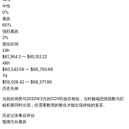
中性
0
%
看跌
60
%
强烈看跌
3
%
置信区间
24h
$
61,364.3
— $
65,152.22
48h
$
60,543.59
— $
66,793.66
7d
$
59,028.42
— $
68,371.96
历史先例
当前的局势与2020年3月的COVID放弃相似，当时极端恐惧指数与巨
鲸积累同时出现，但需要数周的整合才能出现持续的复苏。
历史记录
事后评估
预测方向
看跌