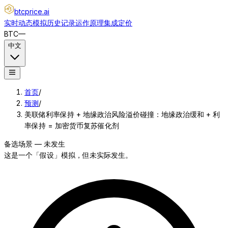
btcprice
.ai
实时动态
模拟
历史记录
运作原理
集成
定价
BTC
—
中文
首页
/
预测
/
美联储利率保持 + 地缘政治风险溢价碰撞：地缘政治缓和 + 利
率保持 = 加密货币复苏催化剂
备选场景 — 未发生
这是一个「假设」模拟，但未实际发生。