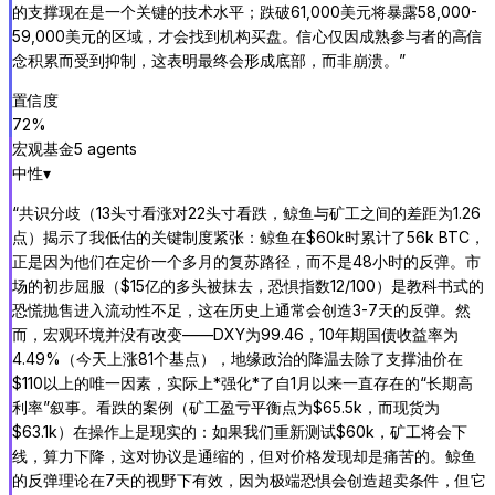
的支撑现在是一个关键的技术水平；跌破61,000美元将暴露58,000-
59,000美元的区域，才会找到机构买盘。信心仅因成熟参与者的高信
念积累而受到抑制，这表明最终会形成底部，而非崩溃。
”
置信度
72
%
宏观基金
5
agent
s
中性
▾
“
共识分歧（13头寸看涨对22头寸看跌，鲸鱼与矿工之间的差距为1.26
点）揭示了我低估的关键制度紧张：鲸鱼在$60k时累计了56k BTC，
正是因为他们在定价一个多月的复苏路径，而不是48小时的反弹。市
场的初步屈服（$15亿的多头被抹去，恐惧指数12/100）是教科书式的
恐慌抛售进入流动性不足，这在历史上通常会创造3-7天的反弹。然
而，宏观环境并没有改变——DXY为99.46，10年期国债收益率为
4.49%（今天上涨81个基点），地缘政治的降温去除了支撑油价在
$110以上的唯一因素，实际上*强化*了自1月以来一直存在的“长期高
利率”叙事。看跌的案例（矿工盈亏平衡点为$65.5k，而现货为
$63.1k）在操作上是现实的：如果我们重新测试$60k，矿工将会下
线，算力下降，这对协议是通缩的，但对价格发现却是痛苦的。鲸鱼
的反弹理论在7天的视野下有效，因为极端恐惧会创造超卖条件，但它