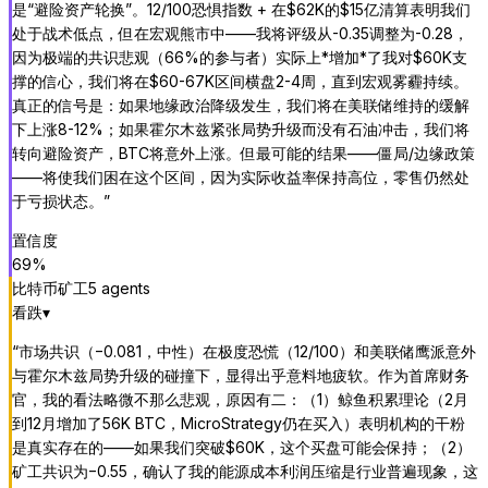
是“避险资产轮换”。12/100恐惧指数 + 在$62K的$15亿清算表明我们
处于战术低点，但在宏观熊市中——我将评级从-0.35调整为-0.28，
因为极端的共识悲观（66%的参与者）实际上*增加*了我对$60K支
撑的信心，我们将在$60-67K区间横盘2-4周，直到宏观雾霾持续。
真正的信号是：如果地缘政治降级发生，我们将在美联储维持的缓解
下上涨8-12%；如果霍尔木兹紧张局势升级而没有石油冲击，我们将
转向避险资产，BTC将意外上涨。但最可能的结果——僵局/边缘政策
——将使我们困在这个区间，因为实际收益率保持高位，零售仍然处
于亏损状态。
”
置信度
69
%
比特币矿工
5
agent
s
看跌
▾
“
市场共识（−0.081，中性）在极度恐慌（12/100）和美联储鹰派意外
与霍尔木兹局势升级的碰撞下，显得出乎意料地疲软。作为首席财务
官，我的看法略微不那么悲观，原因有二：（1）鲸鱼积累理论（2月
到12月增加了56K BTC，MicroStrategy仍在买入）表明机构的干粉
是真实存在的——如果我们突破$60K，这个买盘可能会保持；（2）
矿工共识为−0.55，确认了我的能源成本利润压缩是行业普遍现象，这