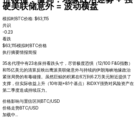
硬美联储意外 = 波动横盘
模拟时BTC价格
: $
63,115
共识
-0.23
看跌
$
63,115
模拟时BTC价格
执行摘要
情报简报
35名代理中有23名保持看跌头寸，尽管极度恐惧（12/100 F&G指数）
和15亿美元的清算反映出鹰派美联储意外与持续的伊朗海峡地缘政治
紧张局势的有毒碰撞。虽然巨鲸的积累在6万到6.2万美元附近提供了
支撑，但实际收益上升（10年期+81个基点）和DXY强势对风险资产在
第二季度造成持续压力。
价格影响与置信区间
BTC/USD
价格走势
BTC/USD
加载中...