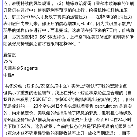
点，表明持续的风险规避；（3）地缘政治雾霭（霍尔木兹海峡的伊朗
升级仍在进行中）使实际利率预期偏向上行，给投机性杠杆施加压
力。矿工的−0.55头寸反映了真实的运营压力——在$63K的利润压力
表明底部尚未到来。修正后的信心增加到−0.42，因为共识显示散户/
弱手的抛售仍在进行中，而非完成。这表明在接下来的7天内，价格将
进一步巩固至$60–$61.5K支撑位，上行空间在美联储点阵图明确和伊
朗紧张局势缓解之前将被限制在$65K。
”
置信度
72
%
宏观基金
5
agent
s
中性
▾
“
共识分歧（12多头/23空头/0中立）实际上*确认*了我的宏观论点，
但揭示了重要的仓位细节，我正在升级：鲸鱼积累论点是合理的（自
12月以来积累了56K BTC，在$60K的底部表现出谨慎的行为），但分
配是偏斜的——23个空头对12个多头意味着零售 capitulation 是真实
的，尚未被定价。美联储的维持消除了降息的梦想，但我担心地缘政
治风险溢价*应该*推动黄金/石油/避险资产上涨，然而BTC在24小时
内下跌了5.4%。这告诉我，当前的状态仍然是“风险规避的期限延长”
（霍尔木兹不确定性导致的实际收益率上升=放松周期延迟），而不