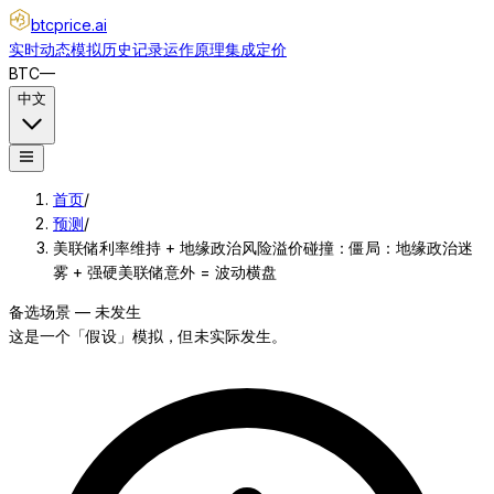
btcprice
.ai
实时动态
模拟
历史记录
运作原理
集成
定价
BTC
—
中文
首页
/
预测
/
美联储利率维持 + 地缘政治风险溢价碰撞：僵局：地缘政治迷
雾 + 强硬美联储意外 = 波动横盘
备选场景 — 未发生
这是一个「假设」模拟，但未实际发生。