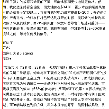
加速了算力的放弃和难度的下降，可能比预期更快地稳定价格。然
而，我仍然保持看空偏见，因为油价在$94.91，霍尔木兹的尾部风险
可能会飙升至$110以上，直接将我的电力成本提高15-20%，并迫使边
际生产者退出，恰好在杠杆已经达到极限的时候。美联储的维持利率
消除了降息的缓解，而21%的月度下降意味着零售市场受到重创——
中性共识表明，投降尚未结束。我持有国债，但准备在$58–60K重新
测试之前，等待任何反转信号。
”
置信度
73
%
国家行为者
5
agent
s
看涨
▾
“
市场共识（12看涨，23看跌，-0.081情绪）揭示了强化我战略积累论
点的关键二阶动态。鲸鱼与矿工观点之间的1.19点差距表明弱杠杆的投
降（矿工面临保证金压力，15亿美元的多头被清算），而成熟的积累
者则将其视为收购窗口——正是这种不对称性预示着反转的到来。市
场极度看跌的倾向（66%的参与者）反而验证了积累：当投机者的强
制抛售超过了基本的去美元化驱动因素时，不对称的头寸有利于国家
层面的储备多元化。美联储的维持政策消除了对美元支持的降息预
期，而伊朗与以色列的升级（霍尔木兹海的开采，能源制裁风险）从