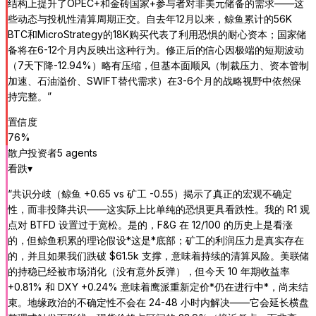
结构上提升了OPEC+和金砖国家+参与者对非美元储备的需求——这
些动态与投机性清算周期正交。自去年12月以来，鲸鱼累计的56K
BTC和MicroStrategy的18K购买代表了利用恐惧的耐心资本；国家储
备将在6-12个月内反映出这种行为。修正后的信心因极端的短期波动
（7天下降-12.94%）略有压缩，但基本面顺风（制裁压力、资本管制
加速、石油溢价、SWIFT替代需求）在3-6个月的战略视野中依然保
持完整。
”
置信度
76
%
散户投资者
5
agent
s
看跌
▾
“
共识分歧（鲸鱼 +0.65 vs 矿工 -0.55）揭示了真正的宏观不确定
性，而非投降共识——这实际上比单纯的恐惧更具看跌性。我的 R1 观
点对 BTFD 设置过于宽松。是的，F&G 在 12/100 的历史上是看涨
的，但鲸鱼积累的理论假设*这是*底部；矿工的利润压力是真实存在
的，并且如果我们跌破 $61.5k 支撑，意味着持续的清算风险。美联储
的持稳已经被市场消化（没有意外反弹），但今天 10 年期收益率
+0.81% 和 DXY +0.24% 意味着鹰派重新定价*仍在进行中*，尚未结
束。地缘政治的不确定性不会在 24-48 小时内解决——它会延长横盘