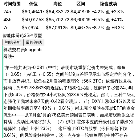
时间范围
低位
高位
区间
隐含波动
24h
$
60,464.17
$
64,882.22
$
4,418.05
-4.2%
至
+2.8%
48h
$
59,012.53
$
65,702.72
$
6,690.19
-6.5%
至
+4.1%
7d
$
57,624
$
67,091.25
$
9,467.25
-8.7%
至
+6.3%
智能体辩论
35种原型
初始分析
最终评估
算法交易员
5
agent
s
看跌
▾
“
第一轮共识为-0.081（中性）表明市场重新定价尚未完成；鲸鱼
（+0.65）与矿工（-0.55）之间的1.19点差距显示出市场定位的分化，
而非放弃共识。鲸鱼在2月份的积累理论（56K BTC）依然有效且抗
解构，为$61.7K-$62K附近提供了结构性买盘，这解释了尽管24小时
下跌5.4%，价格仍在24小时区间的23.9%处稳定。然而，三种二级动
态强化了我对未来7天的-0.42看空观点：（1）DXY上涨0.24%以及10
年期收益率飙升至4.49%（+0.81%）尚未完全反映在现货ETF的资金
流出中——从11月至1月的78亿美元赎回窗口表明，如果宏观鹰派立场
持续，流动性风险将加大；（2）伊朗-霍尔木兹的升级创造了滞涨的
选择性（油价上涨1.23%），这压缩了BTC与股票（今日标普下跌
0.61%）的风险偏好相关性，这一点在第一轮鲸鱼理论中并不存在；