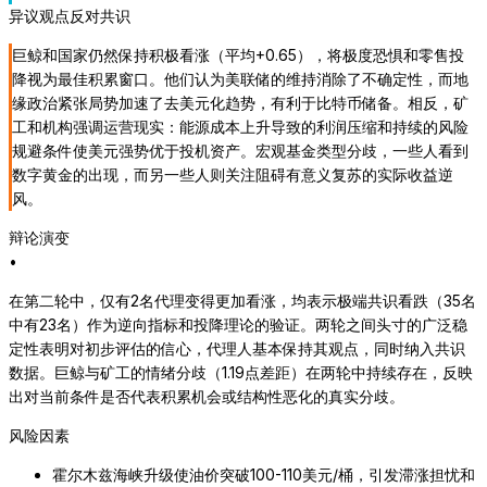
异议观点
反对共识
巨鲸和国家仍然保持积极看涨（平均+0.65），将极度恐惧和零售投
降视为最佳积累窗口。他们认为美联储的维持消除了不确定性，而地
缘政治紧张局势加速了去美元化趋势，有利于比特币储备。相反，矿
工和机构强调运营现实：能源成本上升导致的利润压缩和持续的风险
规避条件使美元强势优于投机资产。宏观基金类型分歧，一些人看到
数字黄金的出现，而另一些人则关注阻碍有意义复苏的实际收益逆
风。
辩论演变
•
在第二轮中，仅有2名代理变得更加看涨，均表示极端共识看跌（35名
中有23名）作为逆向指标和投降理论的验证。两轮之间头寸的广泛稳
定性表明对初步评估的信心，代理人基本保持其观点，同时纳入共识
数据。巨鲸与矿工的情绪分歧（1.19点差距）在两轮中持续存在，反映
出对当前条件是否代表积累机会或结构性恶化的真实分歧。
风险因素
霍尔木兹海峡升级使油价突破100-110美元/桶，引发滞涨担忧和