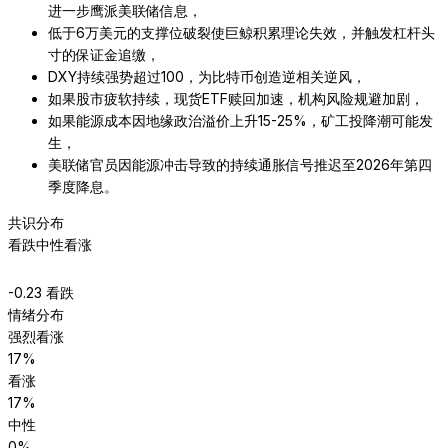
进一步鹰派美联储信息，
低于6万美元的支撑位破裂使巨鲸积累理论失效，并触发杠杆头
寸的保证金追缴，
DXY持续强势超过100，为比特币创造逆相关逆风，
如果股市疲软持续，现货ETF赎回加速，机构风险规避加剧，
如果能源成本因地缘政治溢价上升15-25%，矿工投降潮可能发
生，
美联储官员因能源冲击导致的持续通胀信号推迟至2026年第四
季度降息。
共识分布
看跌
中性
看涨
-0.23
看跌
情绪分布
强烈看涨
17
%
看涨
17
%
中性
0
%