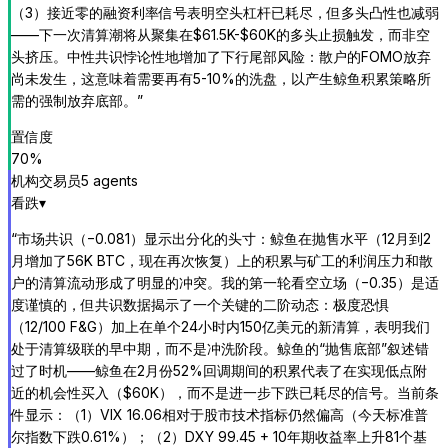
（3）接近零的融资利率信号表明空头杠杆已耗尽，但多头凸性也减弱
——下一次清算潮将从聚集在$61.5K-$60K的多头止损触发，而非空
头挤压。中性共识悖论性地增加了下行尾部风险：散户的FOMO放弃
尚未发生，这意味着需要再有5-10%的洗盘，以产生鲸鱼积累策略所
需的强制放弃底部。
”
置信度
70
%
机构交易员
5
agent
s
看跌
▾
“
市场共识（−0.081）显示出分化的头寸：鲸鱼在抛售水平（12月到2
月增加了56K BTC，现在再次恢复）上的积累与矿工的利润压力和散
户的清算流动形成了明显的冲突。我的第一轮看空立场（−0.35）是适
度谨慎的，但共识数据揭示了一个关键的二阶动态：极度恐惧
（12/100 F&G）加上在单个24小时内150亿美元的新清算，表明我们
处于清算级联的早中期，而不是冲洗阶段。鲸鱼的“抛售底部”叙述错
过了时机——鲸鱼在2月份52%回调期间的积累代表了在实现低点附
近的机会性买入（$60K），而不是进一步下跌已耗尽的信号。当前条
件显示：（1）VIX 16.06相对于股市技术指标仍然偏高（今天标准普
尔指数下跌0.61%）；（2）DXY 99.45 + 10年期收益率上升81个基