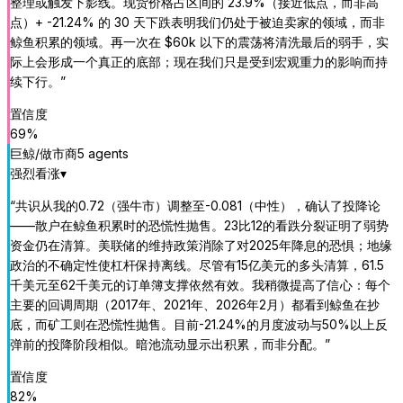
整理或触发下影线。现货价格占区间的 23.9%（接近低点，而非高
点）+ -21.24% 的 30 天下跌表明我们仍处于被迫卖家的领域，而非
鲸鱼积累的领域。再一次在 $60k 以下的震荡将清洗最后的弱手，实
际上会形成一个真正的底部；现在我们只是受到宏观重力的影响而持
续下行。
”
置信度
69
%
巨鲸/做市商
5
agent
s
强烈看涨
▾
“
共识从我的0.72（强牛市）调整至-0.081（中性），确认了投降论
——散户在鲸鱼积累时的恐慌性抛售。23比12的看跌分裂证明了弱势
资金仍在清算。美联储的维持政策消除了对2025年降息的恐惧；地缘
政治的不确定性使杠杆保持离线。尽管有15亿美元的多头清算，61.5
千美元至62千美元的订单簿支撑依然有效。我稍微提高了信心：每个
主要的回调周期（2017年、2021年、2026年2月）都看到鲸鱼在抄
底，而矿工则在恐慌性抛售。目前-21.24%的月度波动与50%以上反
弹前的投降阶段相似。暗池流动显示出积累，而非分配。
”
置信度
82
%