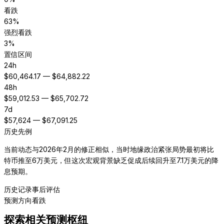
看跌
63
%
强烈看跌
3
%
置信区间
24h
$
60,464.17
— $
64,882.22
48h
$
59,012.53
— $
65,702.72
7d
$
57,624
— $
67,091.25
历史先例
当前动态与2026年2月的修正相似，当时地缘政治紧张局势最初将比
特币推至6万美元，但这次宏观背景缺乏促成后续回升至7.1万美元的降
息预期。
历史记录
事后评估
预测方向
看跌
探索相关预测枢纽