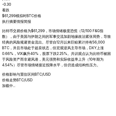
-0.30
看跌
$
61,299
模拟时BTC价格
执行摘要
情报简报
比特币交易价格为$61,299，市场情绪极度恐慌（12/100 F&G指
数），由于美国与伊朗之间的军事交流加剧地缘政治紧张局势，导致
经典的风险规避资金流出。尽管自12月以来巨鲸累计持有56,000
BTC，并且市场处于超卖状态，但宏观逆风主导市场，DXY上涨
0.66%，VIX飙升40%，股票下跌2.25%。共识观点认为比特币被困
于风险资产而非避风港，美元强势和实际收益率上升（10年期为
4.54%）尽管市场情绪接近投降水平，但仍造成结构性压力。
价格影响与置信区间
BTC/USD
价格走势
BTC/USD
加载中...