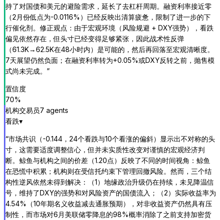
持了对国债和美元的避险需求，延长了去杠杆周期。融资利率接近零
（2月份低点为-0.0116%）已经反映出清算疲惫，限制了进一步的下
行催化剂。修正观点：由于宏观环境（风险规避 + DXY强势），看跌
偏见依然存在，但头寸已经变得足够紧张，因此战术性反弹
（61.3K→62.5K在48小时内）是可能的，然后再回落至宏观清晰度。
7天展望仍然负面；在融资利率转为+0.05%或DXY反转之前，抛售模
式尚未完成。
”
置信度
70
%
机构交易员
7
agent
s
看跌
▾
“
市场共识（-0.144，24个看跌与10个看涨的偏斜）显示出不对称的头
寸，这需要适度调整信心，但并未实质性改变对谨慎的宏观经济判
断。鲸鱼与机构之间的价差（1.20点）反映了不同的时间视角：鲸鱼
在恐慌中积累；机构则在受信托约束下管理回撤风险。然而，三个结
构性逆风依然未得到解决：（1）地缘政治升级仍在持续，未见降温信
号，维持了DXY的强势和对风险资产的国债流入；（2）实际收益率为
4.54%（10年期名义收益减去通胀预期），对非收益资产仍然具有压
制性，而市场对6月美联储零降息的98%概率消除了之前支持加密货