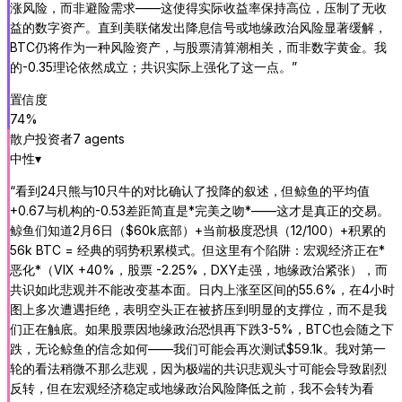
涨风险，而非避险需求——这使得实际收益率保持高位，压制了无收
益的数字资产。直到美联储发出降息信号或地缘政治风险显著缓解，
BTC仍将作为一种风险资产，与股票清算潮相关，而非数字黄金。我
的-0.35理论依然成立；共识实际上强化了这一点。
”
置信度
74
%
散户投资者
7
agent
s
中性
▾
“
看到24只熊与10只牛的对比确认了投降的叙述，但鲸鱼的平均值
+0.67与机构的-0.53差距简直是*完美之吻*——这才是真正的交易。
鲸鱼们知道2月6日（$60k底部）+当前极度恐惧（12/100）+积累的
56k BTC = 经典的弱势积累模式。但这里有个陷阱：宏观经济正在*
恶化*（VIX +40%，股票 -2.25%，DXY走强，地缘政治紧张），而
共识如此悲观并不能改变基本面。日内上涨至区间的55.6%，在4小时
图上多次遭遇拒绝，表明空头正在被挤压到明显的支撑位，而不是我
们正在触底。如果股票因地缘政治恐惧再下跌3-5%，BTC也会随之下
跌，无论鲸鱼的信念如何——我们可能会再次测试$59.1k。我对第一
轮的看法稍微不那么悲观，因为极端的共识悲观头寸可能会导致剧烈
反转，但在宏观经济稳定或地缘政治风险降低之前，我不会转为看