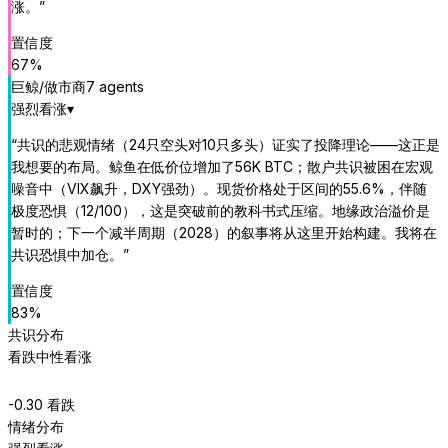
涨。
”
置信度
67
%
巨鲸/做市商
7
agent
s
强烈看涨
▾
“
共识的悲观情绪（24只空头对10只多头）证实了投降理论——这正是
我想要的布局。鲸鱼在低价位增加了56K BTC；散户共识被困在宏观
噪音中（VIX飙升，DXY强劲）。现货价格处于区间的55.6%，伴随
极度恐惧（12/100），这是突破前的教科书式压缩。地缘政治溢价是
暂时的；下一个减半周期（2028）的叙事将从这里开始构建。我将在
共识恐惧中加仓。
”
置信度
83
%
共识分布
看跌
中性
看涨
-0.30
看跌
情绪分布