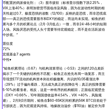
币配置的鸽派催化剂；（3）股市疲软（标准普尔指数下跌2.25%，
VIX上涨40%）表明加密货币面临传染风险，因为在波动性时期的相
关性超过0.7。极度恐惧的读数（12/100）反映的是恐慌，而非恐慌底
部——真正的恐慌需要股市和DXY的稳定，而这尚未实现。鲸鱼的积
累与多个月的积累论点（2月-3月低点）一致，而非24-48小时的短期
入场。风险厌恶的受托人头寸需要等待宏观稳定，而不是在活跃波动
中抄底。
”
置信度
72
%
宏观基金
7
agent
s
中性
▾
“
鲸鱼积累理论（0.67）与机构清算理论（-0.53）之间的1.20点差距
揭示了一个关键的结构性不匹配：鲸鱼正在抢先布局一场复苏，而主
导现货ETF流动的机构资本则在积极撤离。共识的10/35看涨比率
（29%）过于偏向看跌，无法成为真正的投降信号；真正的投降需要
5-10%的看涨者。相反，这是一种有序的机构赎回，正面临宏观壁垒
（DXY +0.66%，10年期国债收益率4.54%，VIX +40%，风险规
避）。2月到3月期间，鲸鱼在$60-65K区间积累的56K BTC目前处于
亏损状态，因为宏观逆风持续。地缘政治溢价（$110油）被定价为滞