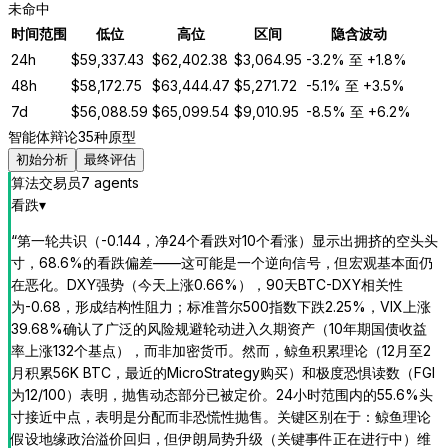
未命中
时间范围
低位
高位
区间
隐含波动
24h
$
59,337.43
$
62,402.38
$
3,064.95
-3.2%
至
+1.8%
48h
$
58,172.75
$
63,444.47
$
5,271.72
-5.1%
至
+3.5%
7d
$
56,088.59
$
65,099.54
$
9,010.95
-8.5%
至
+6.2%
智能体辩论
35种原型
初始分析
最终评估
算法交易员
7
agent
s
看跌
▾
“
第一轮共识（-0.144，净24个看跌对10个看涨）显示出拥挤的空头头
寸，68.6%的看跌偏差——这可能是一个逆向信号，但宏观基本面仍
在恶化。DXY强势（今天上涨0.66%），90天BTC-DXY相关性
为-0.68，形成结构性阻力；标准普尔500指数下跌2.25%，VIX上涨
39.68%确认了广泛的风险规避轮动进入久期资产（10年期国债收益
率上涨132个基点），而非加密货币。然而，鲸鱼积累理论（12月至2
月积累56K BTC，最近的MicroStrategy购买）和极度恐惧读数（FGI
为12/100）表明，抛售动态部分已被定价。24小时范围内的55.6%头
寸接近中点，表明是分配而非恐慌性抛售。关键区别在于：鲸鱼理论
假设地缘政治溢价回归，但伊朗局势升级（关键事件正在进行中）维