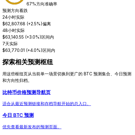
67
%
方向准确率
预测方向
看跌
24小时实际
$
62,807.68
(
+2.5%
)
偏离
48小时实际
$
63,140.55
(
+3.0%
)
区间内
7天实际
$
63,770.01
(
+4.0%
)
区间内
探索相关预测枢纽
用这些枢纽页从当前单一场景切换到更广的 BTC 预测集合、今日预测
和方向性归档。
比特币价格预测导航页
适合从最近预测链接和存档导航开始的总入口。
今日 BTC 预测
优先查看最新发布的预测页面。