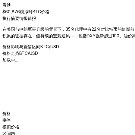
看跌
$
60,876
模拟时BTC价格
执行摘要
情报简报
在美国与伊朗军事升级的背景下，35名代理中有22名对比特币的短期前景持
积累的证据存在，但持续的宏观逆风——包括DXY强势超过100、油
价格影响与置信区间
BTC/USD
价格走势
BTC/USD
加载中...
价格
事件
模拟价格
区间内