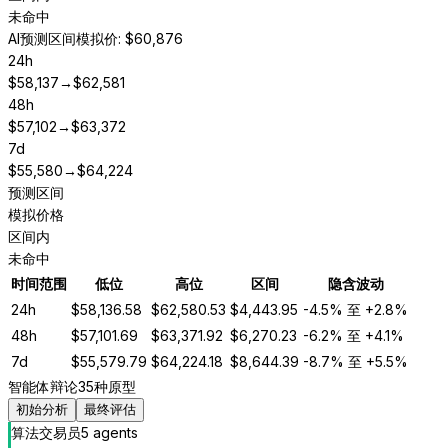
未命中
AI预测区间
模拟价: $60,876
24h
$
58,137
→
$
62,581
48h
$
57,102
→
$
63,372
7d
$
55,580
→
$
64,224
预测区间
模拟价格
区间内
未命中
时间范围
低位
高位
区间
隐含波动
24h
$
58,136.58
$
62,580.53
$
4,443.95
-4.5%
至
+2.8%
48h
$
57,101.69
$
63,371.92
$
6,270.23
-6.2%
至
+4.1%
7d
$
55,579.79
$
64,224.18
$
8,644.39
-8.7%
至
+5.5%
智能体辩论
35种原型
初始分析
最终评估
算法交易员
5
agent
s