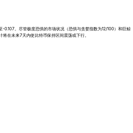
0.107。尽管极度恐惧的市场状况（恐惧与贪婪指数为12/100）和巨鲸
预计将在未来7天内使比特币保持区间震荡或下行。