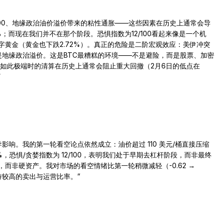
 >100、地缘政治油价溢价带来的粘性通胀——这些因素在历史上通常会导
6%；而现在我们并不在那个阶段。恐惧指数为12/100看起来像是一个机
数字黄金（黄金也下跌2.72%）。真正的危险是二阶宏观效应：美伊冲突
而不是地缘政治溢价。这是BTC最糟糕的环境——不是避险，而是股票、加密
恐惧如此极端时的清算在历史上通常会阻止重大回撤（2月6日的低点在
”
影响。我的第一轮看空论点依然成立：油价超过 110 美元/桶直接压缩
5%，恐惧/贪婪指数为 12/100，表明我们处于早期去杠杆阶段，而非最终
全，而非硬资产。我对市场的看空情绪比第一轮稍微减轻（-0.62 →
持较高的卖出与运营比率。
”