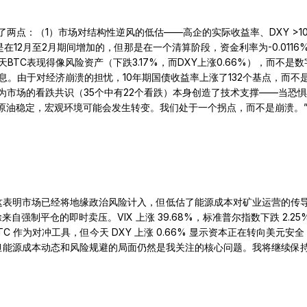
这表明了两点：（1）市场对结构性逆风的低估——高企的实际收益率、DXY
是在12月至2月期间增加的，但那是在一个清算阶段，资金利率为-0.011
TC表现得像风险资产（下跌3.17%，而DXY上涨0.66%），而不是
推迟降息。由于对经济崩溃的担忧，10年期国债收益率上涨了132个基点，
8，因为市场的看跌共识（35个中有22个看跌）本身创造了技术支撑——当
落，原油稳定，宏观环境可能会发生转变。我们处于一个拐点，而不是崩溃。
，这表明市场已经将地缘政治风险计入，但低估了能源成本对矿业运营的传导
自强制平仓的即时卖压。VIX 上涨 39.68%，标准普尔指数下跌 2.2
C 作为对冲工具，但今天 DXY 上涨 0.66% 显示资本正在转向美元安
，但能源成本动态和风险规避的局面仍然是我关注的核心问题。我将继续保