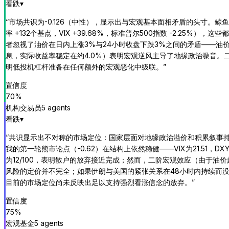
看跌
▾
“
市场共识为-0.126（中性），显示出与宏观基本面相矛盾的头寸。鲸鱼理论
率 +132个基点，VIX +39.68%，标准普尔500指数 -2.
者忽视了油价在日内上涨3%与24小时收盘下跌3%之间的矛盾——油价正
息，实际收益率稳定在约4.0%）表明宏观逆风主导了地缘政治噪音。
明低投机杠杆准备在任何额外的宏观恶化中级联。
”
置信度
70
%
机构交易员
5
agent
s
看跌
▾
“
共识显示出不对称的市场定位：国家层面对地缘政治溢价和积累叙事持乐观
我的第一轮熊市论点（-0.62）在结构上依然稳健——VIX为21.51，DX
为12/100，表明散户的放弃接近完成；然而，二阶宏观效应（由于油
风险的定价并不完全；如果伊朗与美国的紧张关系在48小时内持续而没
目前的市场定位尚未反映出足以支持强烈看涨信念的放弃。
”
置信度
75
%
宏观基金
5
agent
s