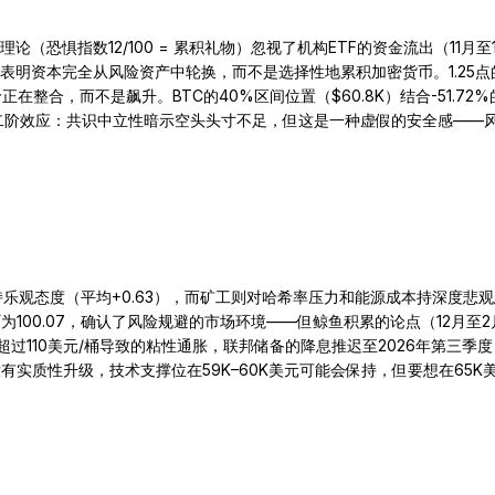
（恐惧指数12/100 = 累积礼物）忽视了机构ETF的资金流出（11月至
25%），这些都表明资本完全从风险资产中轮换，而不是选择性地累积加密货币。
在整合，而不是飙升。BTC的40%区间位置（$60.8K）结合-51.7
二阶效应：共识中立性暗示空头头寸不足，但这是一种虚假的安全感——
态度（平均+0.63），而矿工则对哈希率压力和能源成本持深度悲观态度
Y为100.07，确认了风险规避的市场环境——但鲸鱼积累的论点（12月至2月增
价超过110美元/桶导致的粘性通胀，联邦储备的降息推迟至2026年第
有实质性升级，技术支撑位在59K–60K美元可能会保持，但要想在65