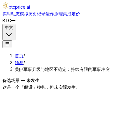
btcprice
.ai
实时动态
模拟
历史记录
运作原理
集成
定价
BTC
—
中文
首页
/
预测
/
美伊军事升级与地区不稳定：持续有限的军事冲突
备选场景 — 未发生
这是一个「假设」模拟，但未实际发生。