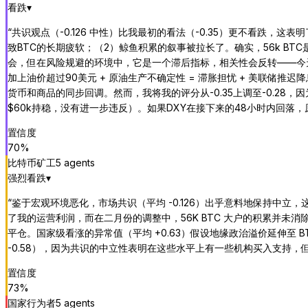
看跌
▾
“
共识观点（-0.126 中性）比我最初的看法（-0.35）更不看跌，
致BTC的长期疲软；（2）鲸鱼积累的叙事被拉长了。确实，56k BTC
会，但在风险规避的环境中，它是一个滞后指标，相关性会反转——今天B
加上油价超过90美元 + 原油生产不确定性 = 滞胀担忧 + 美联储
货币和商品的同步回调。然而，我将我的评分从-0.35上调至-0.2
$60k持稳，没有进一步违反）。如果DXY在接下来的48小时内回
置信度
70
%
比特币矿工
5
agent
s
强烈看跌
▾
“
鉴于宏观环境恶化，市场共识（平均 -0.126）出乎意料地保持中立
了我的运营利润，而在二月份的调整中，56K BTC 大户的积累并未消除来
平仓。国家级看涨的异常值（平均 +0.63）假设地缘政治溢价延伸至 BT
-0.58），因为共识的中立性表明在这些水平上有一些机构买入支持
置信度
73
%
国家行为者
5
agent
s