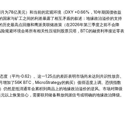
1月为78亿美元）和当前的宏观环境（DXY +0.66%，10年期国债收益
1.25点的国家与矿工之间的利差暴露了相互矛盾的叙述：地缘政治溢价的支持
2%的历史最高点回撤和鹰派美联储政策（在2026年第三季度之前不会降
风险规避环境会将所有相关性压缩到股票贝塔，BTC的融资利率接近零表
（平均-0.62）。这一1.25点的差距表明市场尚未达到共识性放弃。
加了56K BTC，MicroStrategy的购买）值得适度上调。恐惧指数
三季度）仍然是抵消通常会累积到商品上的地缘政治溢价的逆风。市场对降级
K美元以上恢复信心，需要联邦储备释放鸽派信号或明确的地缘政治降级。