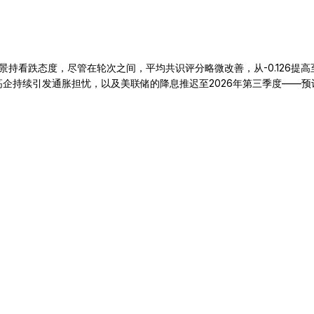
看跌态度，尽管在轮次之间，平均共识评分略微改善，从-0.126提高至-
价高企持续引发通胀担忧，以及美联储的降息推迟至2026年第三季度——