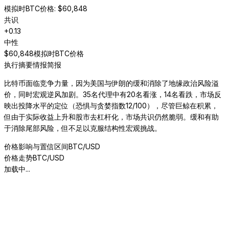
模拟时BTC价格
: $
60,848
共识
+
0.13
中性
$
60,848
模拟时BTC价格
执行摘要
情报简报
比特币面临竞争力量，因为美国与伊朗的缓和消除了地缘政治风险溢
价，同时宏观逆风加剧。35名代理中有20名看涨，14名看跌，市场反
映出投降水平的定位（恐惧与贪婪指数12/100），尽管巨鲸在积累，
但由于实际收益上升和股市去杠杆化，市场共识仍然脆弱。缓和有助
于消除尾部风险，但不足以克服结构性宏观挑战。
价格影响与置信区间
BTC/USD
价格走势
BTC/USD
加载中...