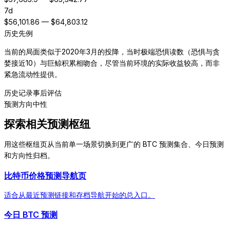
7d
$
56,101.86
— $
64,803.12
历史先例
当前的局面类似于2020年3月的投降，当时极端恐惧读数（恐惧与贪
婪接近10）与巨鲸积累相吻合，尽管当前环境的实际收益较高，而非
紧急流动性提供。
历史记录
事后评估
预测方向
中性
探索相关预测枢纽
用这些枢纽页从当前单一场景切换到更广的 BTC 预测集合、今日预测
和方向性归档。
比特币价格预测导航页
适合从最近预测链接和存档导航开始的总入口。
今日 BTC 预测