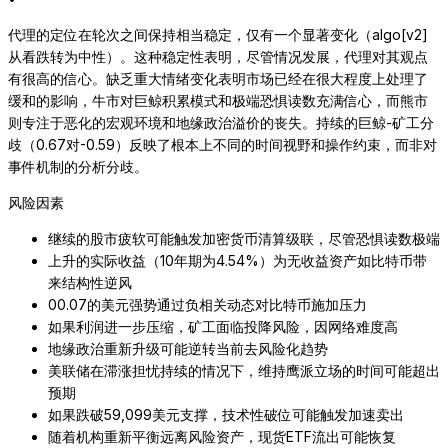
代理的定位在轮次之间保持相当稳定，仅有一个显著变化（algo[v2]
从看跌转为中性）。这种稳定性表明，尽管情况发展，代理对其观点
有很高的信心。缺乏重大情绪变化表明市场已经在很大程度上处理了
缓和的影响，牛市对巨鲸积累模式和极端恐惧读数充满信心，而熊市
则专注于恶化的宏观环境和地缘政治溢价的丧失。持续的巨鲸-矿工分
歧（0.67对-0.59）反映了根本上不同的时间视野和操作约束，而非对
事件机制的分析分歧。
风险因素
继续的股市疲软可能触发加密货币清算级联，尽管恐惧读数极端
上升的实际收益（10年期为4.54%）为无收益资产如比特币带
来结构性逆风
00.07的美元强势通过负相关动态对比特币施加压力
如果利润进一步压缩，矿工面临投降风险，因网络难度高
地缘政治重新升级可能逆转当前去风险化趋势
美联储在滞涨担忧持续的情况下，维持鹰派立场的时间可能超出
预期
如果跌破59,099美元支撑，技术性破位可能触发加速卖出
随着机构重新平衡远离风险资产，现货ETF流出可能恢复