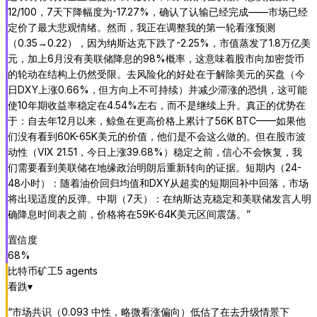
12/100，7天下降幅度为-17.27%，确认了认输已经完成——市场已经
定价了最大悲观情绪。然而，我正在调整我的第一轮看涨预测
（0.35→0.22），因为纳斯达克下跌了-2.25%，市值蒸发了1.8万亿美
元，加上6月没有美联储降息的98%概率，这意味着股市向加密货币
的轮动在结构上仍然受限。去风险化的好处在于解除美元的买盘（今
日DXY上涨0.66%，但方向上不可持续）并减少滞涨的恐惧，这可能
使10年期收益率稳定在4.54%左右，而不是继续上升。真正的优势在
于：自去年12月以来，鲸鱼在更高价格上累计了56K BTC——如果他
们没有看到60K-65K美元的价值，他们是不会这么做的。但在股市波
动性（VIX 21.51，今日上涨39.68%）稳定之前，信心不会恢复，我
们需要看到美联储在地缘政治明朗后重新转向的证据。短期内（24-
48小时）：随着油价回归均值和DXY从超卖的短期回补中回落，市场
将出现适度的反弹。中期（7天）：在纳斯达克稳定和美联储发言人明
确降息时间表之前，价格将在59K-64K美元区间震荡。
”
置信度
68
%
比特币矿工
5
agent
s
看跌
▾
“
市场共识（0.093 中性，略微看涨偏向）低估了在去升级情景下