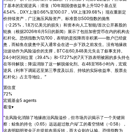
了基本的宏观逆风：滞涨（10年期国债收益率上升132个基点至
4.54%，DXY上涨0.66%至100.07，VIX上涨39.68%）现在重新定
价持续资产，广泛施压风险资产。标准普尔500指数的抛售
（-2.25%，1.8万亿美元的损失）和资本向人工智能/首次公开募股的
轮换（根据2026年6月5日的新闻）展示了包括加密货币在内的机构去
杠杆化。恐惧指数为12/100，表明的是投降而非积累——散户已经疲
惫，而鲸鱼在疲惫中买入通常会在进一步下跌之前发生。没有地缘政
治波动作为风险溢价的支撑，BTC在60,848美元失去了叙事支持。
24小时区间位置（39.4%）和-17.27%的7天下跌表明被困的多头持仓
在等待解脱；降温消除了这一解脱催化剂。在48至168小时内，宏观
逆风（利率下调延迟至第三季度及以后、持续的实际收益率、股票去
杠杆化）占主导地位。
”
置信度
72
%
宏观基金
5
agent
s
看涨
▾
“
去风险化消除了地缘政治风险溢价，但市场共识揭示了一个关键洞
察：鲸鱼的持仓（0.65）远远超过散户/矿工的看空情绪（-0.58），
这表明聪明资金正在提前布局反转，而大众则在认输。恐惧指数为