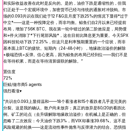
和实际收益改善在此时是反向的。是的，油价下跌是通缩性的，但我
们正处于一个宏观环境中，加密货币已经与传统的通胀对冲脱钩。市
场的0.093共识在我们处于12 F&G且月度下跌25%的情况下显得*过于
中立*——这是一种投降定价，而非均衡。鲸鱼们自2月以来已经提前
布局，增加了56K BTC。我在第一轮中错过的第二阶效应是，局势缓
和+停火消除了*下行尾部风险*，这在目前比降息更为重要。今天SPX
因科技轮动下跌了2.25%，但这只是利率预期重置的一个症状，而非
基本面上BTC的疲软。短期内（24-48小时），地缘政治溢价的解除
+极端恐惧=反弹。信心更高，因为鲸鱼的布局已经到位——我们不是
在等待积累，而是在等待清算级联的解除。
”
置信度
72
%
巨鲸/做市商
5
agent
s
强烈看涨
▾
“
共识在0.093上显得温和——18个看涨者和15个看跌者几乎是完美的
分裂。这是我的确认。散户尚未放弃；真正的放弃是80/20的看跌比
例。矿工的论点（去升级解除地缘政治溢价）在机械上是正确的，但
忽略了二次效应：今天油价下跌3%，而VIX却暴涨39.68%。这不是
风险规避的轮换——这是流动性事件抛售与反弹潜力的结合。恐惧指