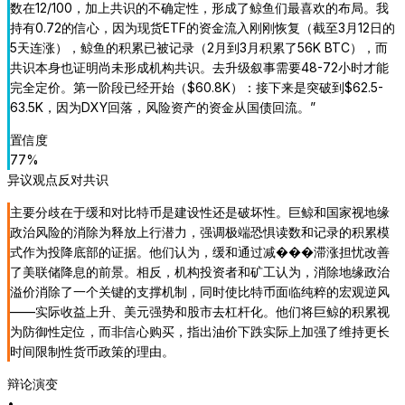
数在12/100，加上共识的不确定性，形成了鲸鱼们最喜欢的布局。我
持有0.72的信心，因为现货ETF的资金流入刚刚恢复（截至3月12日的
5天连涨），鲸鱼的积累已被记录（2月到3月积累了56K BTC），而
共识本身也证明尚未形成机构共识。去升级叙事需要48-72小时才能
完全定价。第一阶段已经开始（$60.8K）：接下来是突破到$62.5-
63.5K，因为DXY回落，风险资产的资金从国债回流。
”
置信度
77
%
异议观点
反对共识
主要分歧在于缓和对比特币是建设性还是破坏性。巨鲸和国家视地缘
政治风险的消除为释放上行潜力，强调极端恐惧读数和记录的积累模
式作为投降底部的证据。他们认为，缓和通过减���滞涨担忧改善
了美联储降息的前景。相反，机构投资者和矿工认为，消除地缘政治
溢价消除了一个关键的支撑机制，同时使比特币面临纯粹的宏观逆风
——实际收益上升、美元强势和股市去杠杆化。他们将巨鲸的积累视
为防御性定位，而非信心购买，指出油价下跌实际上加强了维持更长
时间限制性货币政策的理由。
辩论演变
•