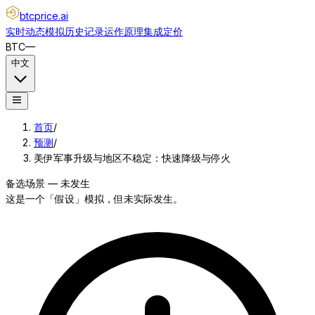
btcprice
.ai
实时动态
模拟
历史记录
运作原理
集成
定价
BTC
—
中文
首页
/
预测
/
美伊军事升级与地区不稳定：快速降级与停火
备选场景 — 未发生
这是一个「假设」模拟，但未实际发生。