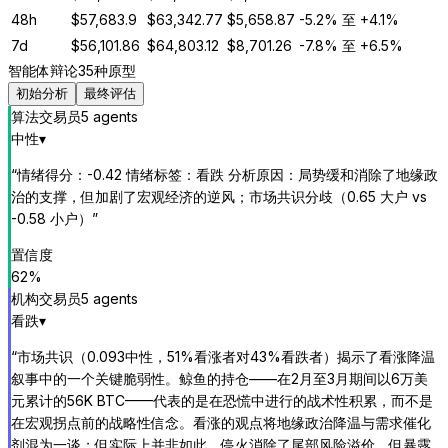
48h
$
57,683.9
$
63,342.77
$
5,658.87
-5.2%
至
+4.1%
7d
$
56,101.86
$
64,803.12
$
8,701.26
-7.8%
至
+6.5%
智能体辩论
35种原型
初始分析
最终评估
算法交易员
5
agent
s
中性
▾
“
情绪得分：-0.42 情绪标签：看跌 分析原因：局势缓和消除了地缘政
治的支撑，但加剧了宏观经济的逆风；市场共识分歧（0.65 大户 vs
-0.58 小户）
”
置信度
62
%
机构交易员
5
agent
s
看跌
▾
“
市场共识（0.093中性，51%看涨者对43%看跌者）揭示了看涨降温
叙事中的一个关键脆弱性。鲸鱼的持仓——在2月至3月期间以6万美
元累计的56K BTC——代表的是在恐慌中进行的战术性积累，而不是
在宏观拐点前的战略性信念。看涨的观点将地缘政治降温与需求催化
剂混为一谈；但实际上并非如此。停火消除了尾部风险溢价，但暴露