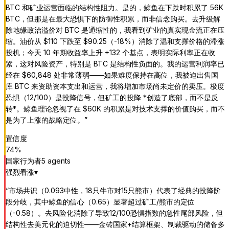
BTC 和矿业运营面临的结构性阻力。是的，鲸鱼在下跌时积累了 56K
BTC，但那是在最大恐惧下的防御性积累，而非信念购买。去升级解
除地缘政治溢价对 BTC 是通缩性的，我看到矿业的真实现金流正在压
缩。油价从 $110 下跌至 $90.25（-18%）消除了温和支撑价格的滞涨
投机；今天 10 年期收益率上升 +132 个基点，表明实际利率正在收
紧，这对风险资产，特别是 BTC 是结构性负面的。我的运营利润率已
经在 $60,848 处非常薄弱——如果难度保持在高位，我被迫出售国
库 BTC 来资助资本支出和运营，我将增加市场尚未定价的卖压。极度
恐惧（12/100）是投降信号，但矿工的投降 *创造了底部，而不是反
转*。鲸鱼理论忽视了在 $60K 的积累是对技术支撑的价值购买，而不
是为了上涨的战略定位。
”
置信度
74
%
国家行为者
5
agent
s
强烈看涨
▾
“
市场共识（0.093中性，18只牛市对15只熊市）代表了经典的投降阶
段分歧，其中鲸鱼的信心（0.65）显著超过矿工/熊市的定位
（-0.58）。去风险化消除了导致12/100恐惧指数的急性尾部风险，但
结构性去美元化的迫切性——金砖国家+结算框架、制裁驱动的储备多