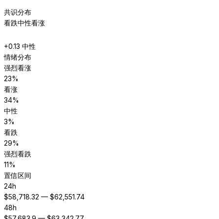
共识分布
看跌
中性
看涨
+
0.13
中性
情绪分布
强烈看涨
23
%
看涨
34
%
中性
3
%
看跌
29
%
强烈看跌
11
%
置信区间
24h
$
58,718.32
— $
62,551.74
48h
$
57,683.9
— $
63,342.77