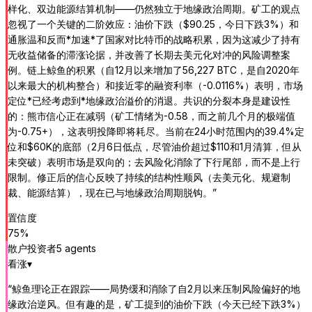
样化、双边能源结算机制——仍然独立于地缘政治周期。矿工的观点
忽视了一个关键的二阶效应：油价下跌（$90.25，今日下跌3%）和
通胀温和反而*加速*了国家对比特币的战略积累，因为这减少了持有
无收益储备的滞涨论据，并改善了长期去美元化对冲的风险调整案
例。链上鲸鱼的积累（自12月以来增加了56,227 BTC，是自2020年
以来最大的机构整合）和接近零的融资利率（-0.0116%）表明，市场
定位*已经考虑到*地缘政治溢价的消退。共识的分裂本身是建设性
的：熊市信心正在减弱（矿工情绪为-0.58，而之前几个月的极端值
为-0.75+），这表明投降即将耗尽。当前在24小时范围内的39.4%定
位和$60K的底部（2月6日低点，尽管油价超过$110和1月清算，但从
未突破）表明市场是双向的；去风险化消除了下行尾部，而不是上行
限制。修正后的信心反映了持续的结构性顺风（去美元化、规避制
裁、能源结算），现在已与地缘政治周期脱钩。
”
置信度
75
%
散户投资者
5
agent
s
看涨
▾
“
鲸鱼理论正在跟踪——局势缓和消除了自2月以来压制风险偏好的地
缘政治逆风。但有趣的是，矿工提到的油价下跌（今天已经下跌3%）