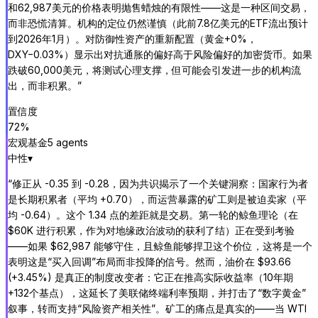
和62,987美元的价格表明抛售蜡烛的有限性——这是一种区间交易，
而非恐慌清算。机构的定位仍然谨慎（此前7.8亿美元的ETF流出预计
到2026年1月）。对防御性资产的重新配置（黄金+0%，
DXY−0.03%）显示出对抗通胀的偏好高于风险偏好的加密货币。如果
跌破60,000美元，将测试心理支撑，但可能会引发进一步的机构流
出，而非积累。
”
置信度
72
%
宏观基金
5
agent
s
中性
▾
“
修正从 -0.35 到 -0.28，因为共识揭示了一个关键洞察：国家行为者
是长期积累者（平均 +0.70），而运营暴露的矿工则是被迫卖家（平
均 -0.64）。这个 1.34 点的差距就是交易。第一轮的鲸鱼理论（在
$60K 进行积累，作为对地缘政治波动的获利了结）正在受到考验
——如果 $62,987 能够守住，且鲸鱼能够捍卫这个价位，这将是一个
表明这是“买入回调”布局而非投降的信号。然而，油价在 $93.66
(+3.45%) 是真正的制度改变者：它正在推高实际收益率（10年期
+132个基点），这延长了美联储终端利率预期，并打击了“数字黄金”
叙事，转而支持“风险资产相关性”。矿工的痛点是真实的——当 WTI