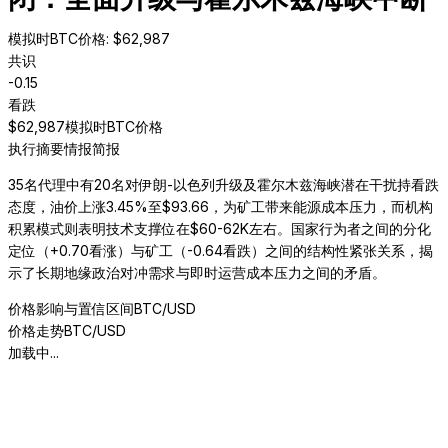
模拟时BTC价格
: $
62,987
共识
-0.15
看跌
$
62,987
模拟时BTC价格
执行摘要
情报简报
35名代理中有20名对伊朗-以色列升级及霍尔木兹海峡潜在干扰持看跌
态度，油价上涨3.45%至$93.66，为矿工带来能源成本压力，而机构
积累模式则表明技术支撑位在$60-62K左右。国家行为者之间的分化
定位（+0.70看涨）与矿工（-0.64看跌）之间的结构性紧张关系，揭
示了长期地缘政治对冲需求与即时运营成本压力之间的矛盾。
价格影响与置信区间
BTC/USD
价格走势
BTC/USD
加载中...