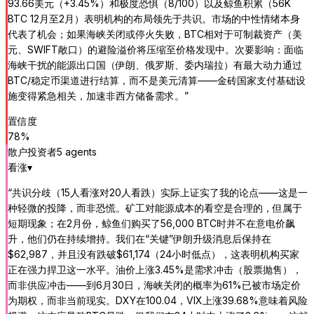
93.66美元（+3.45%）和极度恐惧（8/100）以及鲸鱼积累（56K
BTC 12月至2月）表明机构的布局领先于共识。市场的中性情绪本身
代表了机会；如果海峡关闭或停火失败，BTC相对于可制裁资产（美
元、SWIFT敞口）的避险溢价将压缩至价格发现中。次要影响：面临
海峡干扰的能源出口国（伊朗、俄罗斯、委内瑞拉）有最大动力通过
BTC/稳定币渠道进行结算，而不是美元清算——金砖国家支付基础设
施变得紧急相关，加速非西方储备需求。
”
置信度
78
%
散户投资者
5
agent
s
看涨
▾
“
共识分歧（15人看涨对20人看跌）实际上证实了我的论点——这是一
种轻微的投降，而非恐慌。矿工对能源成本的看空是合理的，但属于
短期现象；在2月份，鲸鱼们购买了56,000 BTC时并不在意电价飙
升，他们仍在持续增持。我们在“关键”伊朗升级消息后保持在
$62,987，并且没有跌破$61,174（24小时低点），这表明机构买家
正在强力捍卫这一水平。油价上涨3.45%是需求冲击（股票抛售），
而非供应冲击——到6月30日，海峡关闭的概率为61%已被市场定价
为期权，而非当前现实。DXY在100.04，VIX上涨39.68%意味着风险