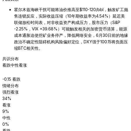
霍尔木兹海峡干扰可能将油价推高至$110-120/bbl，触发矿工抛
售连锁反应，实际收益压缩（10年期收益率为4.54%）延迟美
联储放松时间表，对非收益资产构成压力，股市压力（S&P
-2.25%，VIX +39.68%）可能触发相关的加密货币清算，能源
成本通胀迫使挖矿业务停产，降低网络安全，6月30日前的地缘
政治不确定性阻碍机构风险偏好定位，DXY强于100.15将负面压
缩BTC相关性。
共识分布
看跌
中性
看涨
-0.15
看跌
情绪分布
强烈看涨
34
%
看涨
9
%
中性
0
%
看跌