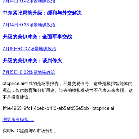
7月14日
-0.42
场景
地缘政治
中东紧张局势升级：缓和与外交解决
7月14日
-0.38
场景
地缘政治
升级的美伊冲突：全面军事交战
7月15日
+
0.07
场景
地缘政治
升级的美伊冲突：谈判停火
7月15日
-0.02
场景
地缘政治
btcprice.ai生成的是场景报告，不是交易信号。这些是模拟智能体的
观点，仅供教育和分析用途。过去的模拟准确性不代表未来表现。这
不是投资建议。
1f4e4965-9fc1-4ceb-b410-eb5afd55e5bb
· btcprice.ai
浏览所有模拟 →
实时BTC提醒与AI市场分析。