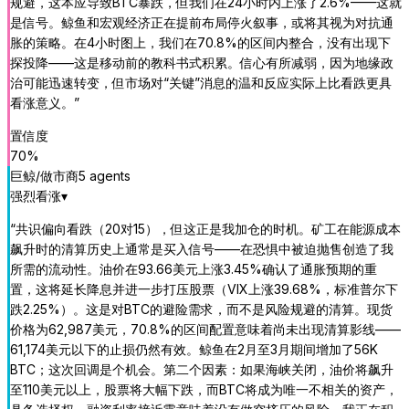
规避，这本应导致BTC暴跌，但我们在24小时内上涨了2.6%——这就
是信号。鲸鱼和宏观经济正在提前布局停火叙事，或将其视为对抗通
胀的策略。在4小时图上，我们在70.8%的区间内整合，没有出现下
探投降——这是移动前的教科书式积累。信心有所减弱，因为地缘政
治可能迅速转变，但市场对“关键”消息的温和反应实际上比看跌更具
看涨意义。
”
置信度
70
%
巨鲸/做市商
5
agent
s
强烈看涨
▾
“
共识偏向看跌（20对15），但这正是我加仓的时机。矿工在能源成本
飙升时的清算历史上通常是买入信号——在恐惧中被迫抛售创造了我
所需的流动性。油价在93.66美元上涨3.45%确认了通胀预期的重
置，这将延长降息并进一步打压股票（VIX上涨39.68%，标准普尔下
跌2.25%）。这是对BTC的避险需求，而不是风险规避的清算。现货
价格为62,987美元，70.8%的区间配置意味着尚未出现清算影线——
61,174美元以下的止损仍然有效。鲸鱼在2月至3月期间增加了56K
BTC；这次回调是个机会。第二个因素：如果海峡关闭，油价将飙升
至110美元以上，股票将大幅下跌，而BTC将成为唯一不相关的资产，