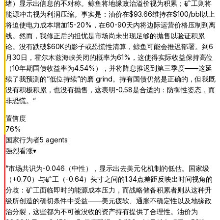
绪）显示出信息的不对称。鲸鱼将地缘政治溢价视为积累；矿工则将
能源冲击视为利润压缩。事实是：油价在$93.66维持在$100/bbl以上
将迫使电力成本增加15-20%，在60-90天内将边际运营价格压制到离
线。然而，我修正后的担忧是市场尚未出现足够的抛售以验证积累
论。没有跌破$60K的影子或恐慌性清算，鲸鱼可能会推迟部署。到6
月30日，霍尔木兹海峡关闭的概率为61%，这使得实际收益保持高位
（10年期国债收益率为4.54%），并将降息推迟到第三季度——这延
续了我预测的“低位持续”的磨 grind。持有国债仍然是正确的，但我既
没有积极积累，也没有抛售，这表明-0.58是合适的：防御性姿态，而
非恐慌。
”
置信度
76
%
国家行为者
5
agent
s
强烈看涨
▾
“
市场共识为-0.046（中性），显示出去美元化机制的低估。国家级
（+0.70）与矿工（-0.64）头寸之间的1.34点差距反映出时间视角的
分歧：矿工面临即时的能源成本压力，而战略储备积累者则从这种升
级所创造的确切条件中受益——美元疲软、通胀不确定性以及地缘政
治分裂，这些都为不可被没收的资产持有提供了合理性。油价为