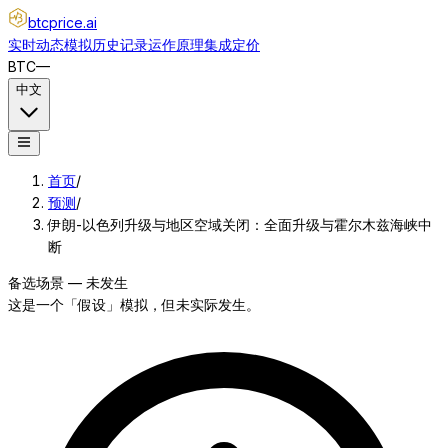
btcprice
.ai
实时动态
模拟
历史记录
运作原理
集成
定价
BTC
—
中文
首页
/
预测
/
伊朗-以色列升级与地区空域关闭：全面升级与霍尔木兹海峡中
断
备选场景 — 未发生
这是一个「假设」模拟，但未实际发生。