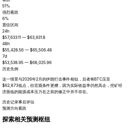
51
%
强烈看跌
6
%
置信区间
24h
$
57,633.11
— $
63,931.8
48h
$
55,428.56
— $
65,506.48
7d
$
53,538.95
— $
68,025.96
历史先例
这一情景与2026年2月的伊朗打击事件相似，后者将BTC压至
$62,873低点，但宏观条件更糟，因为实际收益率仍然高企，挖矿经
济面临的能源成本压力在之前的修正中并不存在。
历史记录
事后评估
预测方向
看跌
探索相关预测枢纽