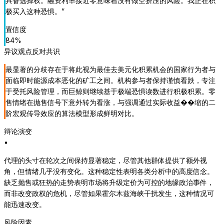
具备选择权。融资利率接近零意味着没有做空挤压的风险。我正在积
极买入这种恐惧。
”
置信度
84
%
异议观点
反对共识
最显著的分歧存在于将此视为最佳去美元化积累机会的国家行为者与
面临即时能源成本恶化的矿工之间。机构参与者保持谨慎看跌，专注
于受托风险管理，而巨鲸则继续基于极端恐惧读数进行积极积累。零
售情绪在抛售信号下意外转为看涨，与强调通过实际收益��缩的二
阶宏观传导效应的算法模型形成鲜明对比。
辩论演变
•
代理的头寸在轮次之间保持显著稳定，尽管其他群体提供了额外视
角，但情绪几乎没有变化。这种稳定性表明各类分析中的高度信念。
缺乏抛售或狂热的走势表明市场将升级定价为可控的地缘政治事件，
而非改变政权的危机，尽管如果霍尔木兹海峡干扰发生，这种情况可
能迅速改变。
风险因素