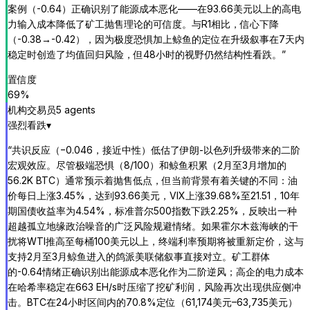
案例（-0.64）正确识别了能源成本恶化——在93.66美元以上的高电
力输入成本降低了矿工抛售理论的可信度。与R1相比，信心下降
（-0.38→-0.42），因为极度恐惧加上鲸鱼的定位在升级叙事在7天内
稳定时创造了均值回归风险，但48小时的视野仍然结构性看跌。
”
置信度
69
%
机构交易员
5
agent
s
强烈看跌
▾
“
共识反应（−0.046，接近中性）低估了伊朗-以色列升级带来的二阶
宏观效应。尽管极端恐惧（8/100）和鲸鱼积累（2月至3月增加的
56.2K BTC）通常预示着抛售低点，但当前背景有着关键的不同：油
价每日上涨3.45%，达到93.66美元，VIX上涨39.68%至21.51，10年
期国债收益率为4.54%，标准普尔500指数下跌2.25%，反映出一种
超越孤立地缘政治噪音的广泛风险规避情绪。如果霍尔木兹海峡的干
扰将WTI推高至每桶100美元以上，终端利率预期将被重新定价，这与
支持2月至3月鲸鱼进入的鸽派美联储叙事直接对立。矿工群体
的-0.64情绪正确识别出能源成本恶化作为二阶逆风；高企的电力成本
在哈希率稳定在663 EH/s时压缩了挖矿利润，风险再次出现供应侧冲
击。BTC在24小时区间内的70.8%定位（61,174美元–63,735美元）