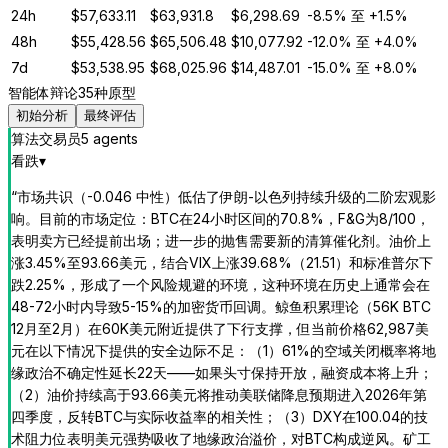
24h
$
57,633.11
$
63,931.8
$
6,298.69
-8.5%
至
+1.5%
48h
$
55,428.56
$
65,506.48
$
10,077.92
-12.0%
至
+4.0%
7d
$
53,538.95
$
68,025.96
$
14,487.01
-15.0%
至
+8.0%
智能体辩论
35种原型
初始分析
最终评估
算法交易员
5
agent
s
看跌
▾
“
市场共识（-0.046 中性）低估了伊朗-以色列持续升级的二阶宏观影
响。目前的市场定位：BTC在24小时区间的70.8%，F&G为8/100，
表明卖方已经提前出场；进一步的抛售需要新的清算催化剂。油价上
涨3.45%至93.66美元，结合VIX上涨39.68%（21.51）和标准普尔下
跌2.25%，形成了一个风险规避的环境，这种环境在历史上通常会在
48-72小时内导致5-15%的加密货币回调。鲸鱼积累理论（56K BTC
12月至2月）在60K美元附近提供了下行支撑，但当前价格62,987美
元在以下情况下提供的安全边际不足：（1）61%的空域关闭概率将地
缘政治不确定性延长22天——如果头寸保持开放，融资成本将上升；
（2）油价持续高于93.66美元将推动美联储降息预期进入2026年第
四季度，反转BTC与实际收益率的相关性；（3）DXY在100.04的技
术阻力位表明美元强势吸收了地缘政治溢价，对BTC构成逆风。矿工