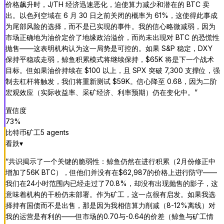
价格飙升时，J/TH 经济迅速恶化，迫使算力减少和潜在的 BTC 卖
出。以色列空域在 6 月 30 日之前关闭的概率为 61%，这使得此事成
为尾部风险的选择，而不是已实现的事件。我的信心略微减弱，因为
市场正确地为油价定价了地缘政治溢价，而尚未出现对 BTC 的恐慌性
抛售——这表明机构认为这一局势是可控的。如果 S&P 稳定，DXY
保持平稳或走弱，鲸鱼积累模式将继续保持，$65K 将是下一个战术
目标。但如果油价持续在 $100 以上，且 SPX 突破 7,300 支撑位，强
制去杠杆将触发，我们将重新测试 $59K。信心降至 0.68，因为二阶
宏观效应（实际收益率、采矿经济、利率预期）仍在变化中。
”
置信度
73
%
比特币矿工
5
agent
s
看跌
▾
“
共识揭示了一个关键的脆弱性：鲸鱼仍然在进行积累（2月份修正中
增加了56K BTC），但他们并没有在$62,987的价格上进行防守——
我们在24小时范围内已经走过了70.8%，却没有出现抛售的影子，这
意味着机构的干粉仍未部署。作为矿工，这一点很有启发。如果我选
择持有国债而不是出售，那是因为我相信算力削减（8-12%离线）对
我的运营是有利的——但市场的0.70与-0.64的价差（鲸鱼与矿工情