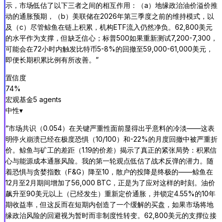
示，市场低估了以下三者之间的相互作用：（a）地缘政治油价溢价推
动的通胀预期，（b）美联储在2026年第三季度之前的维持模式，以
及（c）尽管鲸鱼在链上积累，机构ETF流入仍然净负。62,800美元
的水平作为支撑，但缺乏信心；标普500如果重新测试7,200-7,300，
可能会在72小时内触发比特币5-8%的回撤至59,000-61,000美元，
即便长期积累比例有所改善。
”
置信度
74
%
宏观基金
5
agent
s
中性
▾
“
市场共识（0.054）在关键严重性面前显得出乎意料的冷淡——这表
明停火崩溃已经在极度恐惧（10/100）和-22%的月度回撤中被严重折
价。鲸鱼与矿工的差距（1.19的价差）揭示了真正的紧张局势：积累信
心与能源成本通胀风险。我的第一轮观点低估了战术反弹的潜力。随
着恐惧与贪婪指数（F&G）降至10，散户的投降是终极的——鲸鱼在
12月至2月期间增加了56,000 BTC，正是为了应对这样的时刻。油价
飙升至90美元以上（已经发生）重新定价通胀，并锁定4.55%的10年
期收益率，但这反而在短期内创造了一个缓解的买盘，如果市场将地
缘政治风险的回避视为暂时而非制度性转变。62,800美元的支撑位接