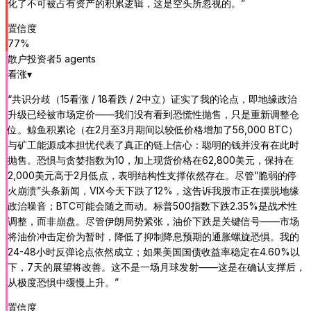
化了不可被占有资产的积累逻辑，这是空头所忽视的。
”
置信度
77
%
散户投资者
5
agent
s
看涨
▾
“
共识分歧（15看涨 / 18看跌 / 2中立）证实了我的论点，即地缘政治
升级已经被市场定价——我们没有看到恐慌性抛售，只是重新调整仓
位。鲸鱼积累论（在2月至3月期间以较低价格增加了56,000 BTC）
与矿工能源成本担忧代表了真正的链上信心：聪明的钱并没有在此时
抛售。恐惧与贪婪指数为10，加上现货价格在62,800美元，保持在
2,000美元高于2月低点，表明结构性支撑依然存在。尽管“脆弱的停
火崩溃”头条新闻，VIX今天下跌了12%，这告诉我股市正在摆脱地缘
政治噪音；BTC可能会随之而动。标普500指数下跌2.35%是战术性
调整，而非崩盘。尽管伊朗局势紧张，油价下跌是关键信号——市场
将油价冲击定价为暂时，降低了抑制降息预期的通胀螺旋恐惧。我的
24-48小时反弹论点依然成立；如果美国国债收益率稳定在4.60%以
下，7天的展望将改善。这不是一场月球发射——这是在确认支撑后，
从极度恐惧中缓慢上升。
”
置信度