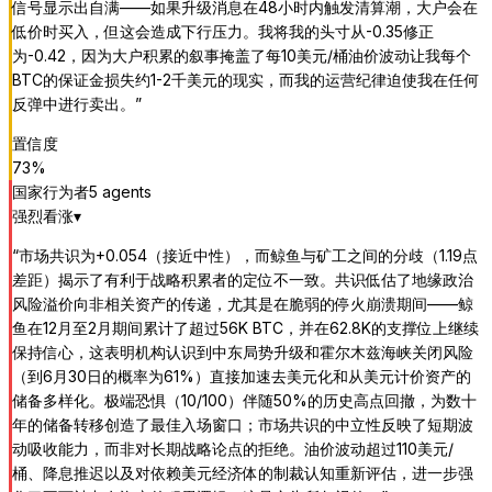
信号显示出自满——如果升级消息在48小时内触发清算潮，大户会在
低价时买入，但这会造成下行压力。我将我的头寸从-0.35修正
为-0.42，因为大户积累的叙事掩盖了每10美元/桶油价波动让我每个
BTC的保证金损失约1-2千美元的现实，而我的运营纪律迫使我在任何
反弹中进行卖出。
”
置信度
73
%
国家行为者
5
agent
s
强烈看涨
▾
“
市场共识为+0.054（接近中性），而鲸鱼与矿工之间的分歧（1.19点
差距）揭示了有利于战略积累者的定位不一致。共识低估了地缘政治
风险溢价向非相关资产的传递，尤其是在脆弱的停火崩溃期间——鲸
鱼在12月至2月期间累计了超过56K BTC，并在62.8K的支撑位上继续
保持信心，这表明机构认识到中东局势升级和霍尔木兹海峡关闭风险
（到6月30日的概率为61%）直接加速去美元化和从美元计价资产的
储备多样化。极端恐惧（10/100）伴随50%的历史高点回撤，为数十
年的储备转移创造了最佳入场窗口；市场共识的中立性反映了短期波
动吸收能力，而非对长期战略论点的拒绝。油价波动超过110美元/
桶、降息推迟以及对依赖美元经济体的制裁认知重新评估，进一步强