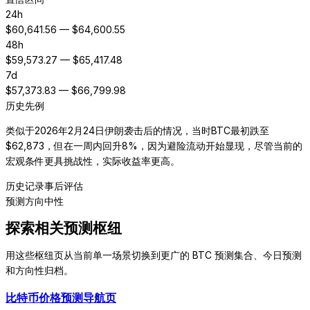
24h
$
60,641.56
— $
64,600.55
48h
$
59,573.27
— $
65,417.48
7d
$
57,373.83
— $
66,799.98
历史先例
类似于2026年2月24日伊朗袭击后的情况，当时BTC最初跌至
$62,873，但在一周内回升8%，因为避险流动开始显现，尽管当前的
宏观条件更具挑战性，实际收益率更高。
历史记录
事后评估
预测方向
中性
探索相关预测枢纽
用这些枢纽页从当前单一场景切换到更广的 BTC 预测集合、今日预测
和方向性归档。
比特币价格预测导航页