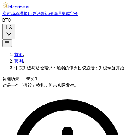
btcprice
.ai
实时动态
模拟
历史记录
运作原理
集成
定价
BTC
—
中文
首页
/
预测
/
中东升级与避险需求：脆弱的停火协议崩溃；升级螺旋开始
备选场景 — 未发生
这是一个「假设」模拟，但未实际发生。