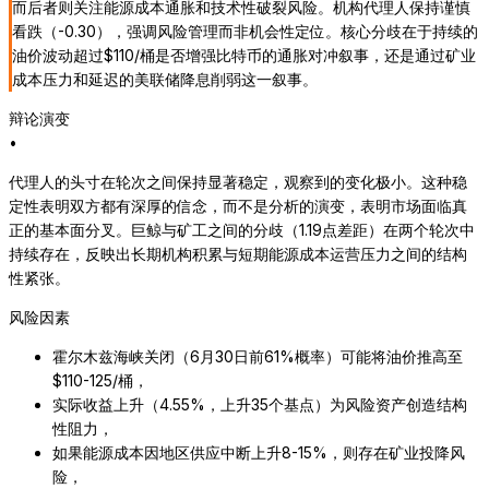
而后者则关注能源成本通胀和技术性破裂风险。机构代理人保持谨慎
看跌（-0.30），强调风险管理而非机会性定位。核心分歧在于持续的
油价波动超过$110/桶是否增强比特币的通胀对冲叙事，还是通过矿业
成本压力和延迟的美联储降息削弱这一叙事。
辩论演变
•
代理人的头寸在轮次之间保持显著稳定，观察到的变化极小。这种稳
定性表明双方都有深厚的信念，而不是分析的演变，表明市场面临真
正的基本面分叉。巨鲸与矿工之间的分歧（1.19点差距）在两个轮次中
持续存在，反映出长期机构积累与短期能源成本运营压力之间的结构
性紧张。
风险因素
霍尔木兹海峡关闭（6月30日前61%概率）可能将油价推高至
$110-125/桶，
实际收益上升（4.55%，上升35个基点）为风险资产创造结构
性阻力，
如果能源成本因地区供应中断上升8-15%，则存在矿业投降风
险，