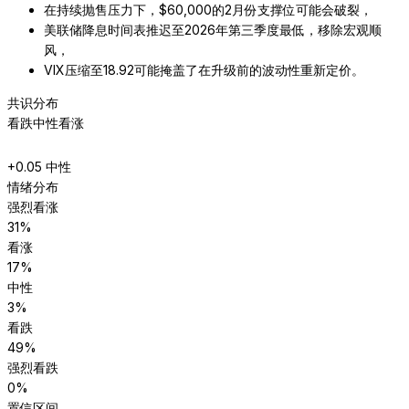
在持续抛售压力下，$60,000的2月份支撑位可能会破裂，
美联储降息时间表推迟至2026年第三季度最低，移除宏观顺
风，
VIX压缩至18.92可能掩盖了在升级前的波动性重新定价。
共识分布
看跌
中性
看涨
+
0.05
中性
情绪分布
强烈看涨
31
%
看涨
17
%
中性
3
%
看跌
49
%
强烈看跌
0
%
置信区间