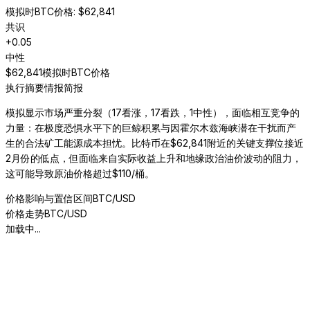
模拟时BTC价格
: $
62,841
共识
+
0.05
中性
$
62,841
模拟时BTC价格
执行摘要
情报简报
模拟显示市场严重分裂（17看涨，17看跌，1中性），面临相互竞争的
力量：在极度恐惧水平下的巨鲸积累与因霍尔木兹海峡潜在干扰而产
生的合法矿工能源成本担忧。比特币在$62,841附近的关键支撑位接近
2月份的低点，但面临来自实际收益上升和地缘政治油价波动的阻力，
这可能导致原油价格超过$110/桶。
价格影响与置信区间
BTC/USD
价格走势
BTC/USD
加载中...