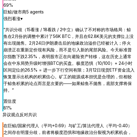
69
%
巨鲸/做市商
5
agent
s
强烈看涨
▾
“
共识分歧（15看涨 / 18看跌 / 2中立）确认了不对称的市场格局：鲸
鱼在2月份的调整中累计了56K BTC，并且在62.8K美元的支撑位上没
有出现抛售。2月24日伊朗袭击后的地缘政治溢价已经被计入；停火
崩溃正在重新定价现有风险，而不是引入新的尾部风险。今天标准普
尔指数下跌2.35%，表明股市正在向避险资产转移，这在历史上通常
会在中东局势升级时增强BTC的买盘。极度恐惧（10/100）+ 24小时
区间定位的26.5% = 进一步下行空间有限；3月12日现货ETF资金流入
恢复显示出机构的积累信心。矿工的能源成本担忧是合理的，但相较
于鲸鱼积累的论点而言是次要的——如果鲸鱼不抛售，底部支撑将保
持。
”
置信度
81
%
异议观点
反对共识
在巨鲸/国家代理人（平均+0.69）与矿工/算法代理人（平均-0.40）
之间存在明显分歧，前者将极度恐惧和地缘政治分裂视为积累机会，