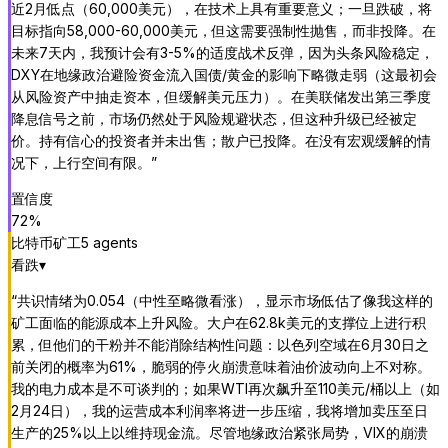
近2月低点（60,000美元），在技术上具有重要意义；一旦跌破，将
目标指向58,000-60,000美元，但这需要强制性抛售，而非投降。在
未来7天内，我预计会有3-5%的适度战术反弹，因为头条风险稳定，
DXY在地缘政治避险资金流入国债/黄金的影响下略微走弱（这最初会
从风险资产中抽走资本，但缓解美元压力）。在美联储发出第三季度
降息信号之前，市场仍然处于风险规避状态，但这种升级已经被定
价。持有信心的投资者并未出售；散户已投降。在没有宏观缓解的情
况下，上行空间有限。
”
置信度
72
%
比特币矿工
5
agent
s
看跌
▾
“
共识情绪为0.054（中性至略微看涨），显示市场低估了像我这样的
矿工面临的能源成本上升风险。大户在62.8k美元的支撑位上进行积
累，但他们的干粉并不能消除结构性问题：以色列空域在6月30日之
前关闭的概率为61%，脆弱的停火崩溃意味着油价波动向上不对称。
我的电力成本是不可谈判的；如果WTI再次飙升至110美元/桶以上（如
2月24日），我的运营成本利润率将进一步压缩，我将增加卖压至日
生产的25%以上以维持现金流。尽管地缘政治紧张局势，VIX的崩溃