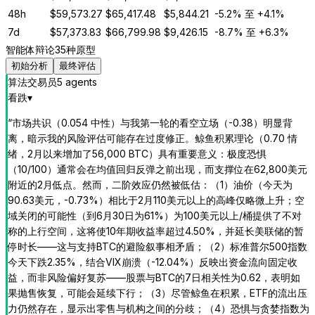
48h
$
59,573.27
$
65,417.48
$
5,844.21
-5.2%
至
+4.1%
7d
$
57,373.83
$
66,799.98
$
9,426.15
-8.7%
至
+6.3%
智能体辩论
35种原型
初始分析
最终评估
算法交易员
5
agent
s
看跌
▾
“
市场共识（0.054 中性）与我第一轮的看空立场（-0.38）明显背
离，暗示我的风险评估可能存在过度修正。鲸鱼积累理论（0.70 情
绪，2月以来增加了56,000 BTC）具有重要意义：极度恐惧
（10/100）通常会在均值回归反弹之前出现，而支撑位在62,800美元
附近的2月低点。然而，二阶效应仍然被低估：（1）油价（今天为
90.63美元，-0.73%）相比于2月110美元以上的高峰仅略微上升；空
域关闭的可能性（到6月30日为61%）为100美元以上/桶提供了不对
称的上行空间，这将使10年期收益率超过4.50%，并延长美联储的暂
停时长——这与支持BTC的避险叙事相矛盾；（2）标准普尔500指数
今天下跌2.35%，结合VIX崩溃（-12.04%）反映出资金流向固定收
益，而非风险偏好复苏——股票与BTC的7日相关性为0.62，表明如
果抛售恢复，可能会延续下行；（3）尽管鲸鱼在积累，ETF的流出压
力仍然存在，显示出零售与机构之间的分歧；（4）恐惧与贪婪指数为