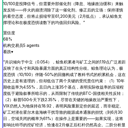
10/100是投降信号，但需要外部催化剂（降息、地缘政治缓和）来触
发反转——停火的崩溃消除了这一催化剂。修正后的立场：保持谨慎
的看空态度，但将止损缩窄至61,200美元（2月低点），承认鲸鱼支
撑理论和在极度恐惧读数下的均值回归风险。
”
置信度
68
%
机构交易员
5
agent
s
看跌
▾
“
共识倾向于中立（0.054），鲸鱼积累者与矿工之间的1.19点广泛差距
反映了在头寸和风险暴露方面的真正结构性分歧。鲸鱼理论认为，极
度恐惧（10/100）伴随-50%的回撤构成了教科书式的积累机会，这在
历史上是有道理的，但却低估了两个关键的受托责任约束：（1）10年
期收益率为4.55%，且日内上涨35个基点，表明实际收益率的压缩程
度低于避险叙事所暗示的，从而限制了传统的BTC-国债相关性反转；
（2）标普500今天下跌2.35%，尽管在关键的地缘政治严重性下，
VIX仍然人为地保持在18.92，表明风险重新定价的延迟，而非稳定。
矿工对潜在霍尔木兹海峡干扰导致的能源成本通胀的担忧（到6月30
日，空域关闭的概率为61%）在操作上是重要的——如果实现，这将
影响比特币的挖矿经济，恰逢在2月修正后杠杆仍然高企。二阶分析显