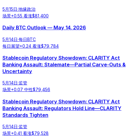
5月15日
·
地缘政治
场景
+
0.55
看涨
$
81,400
Daily BTC Outlook — May 14, 2026
5月14日
·
每日BTC
每日展望
+
0.24
看涨
$
79,784
Stablecoin Regulatory Showdown: CLARITY Act
Banking Assault: Stalemate—Partial Carve-Outs &
Uncertainty
5月14日
·
监管
场景
+
0.07
中性
$
79,456
Stablecoin Regulatory Showdown: CLARITY Act
Banking Assault: Regulators Hold Line—CLARITY
Standards Tighten
5月14日
·
监管
场景
+
0.41
看涨
$
79,528