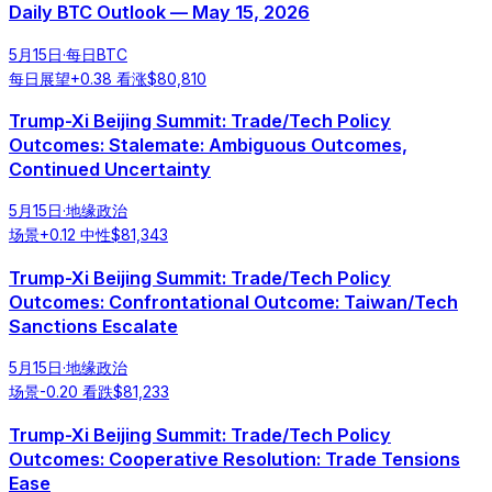
Daily BTC Outlook — May 15, 2026
5月15日
·
每日BTC
每日展望
+
0.38
看涨
$
80,810
Trump-Xi Beijing Summit: Trade/Tech Policy
Outcomes: Stalemate: Ambiguous Outcomes,
Continued Uncertainty
5月15日
·
地缘政治
场景
+
0.12
中性
$
81,343
Trump-Xi Beijing Summit: Trade/Tech Policy
Outcomes: Confrontational Outcome: Taiwan/Tech
Sanctions Escalate
5月15日
·
地缘政治
场景
-0.20
看跌
$
81,233
Trump-Xi Beijing Summit: Trade/Tech Policy
Outcomes: Cooperative Resolution: Trade Tensions
Ease