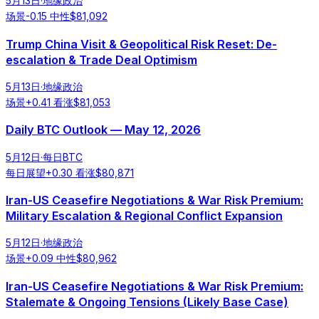
5月13日
·
地缘政治
场景
-0.15
中性
$
81,092
Trump China Visit & Geopolitical Risk Reset: De-
escalation & Trade Deal Optimism
5月13日
·
地缘政治
场景
+
0.41
看涨
$
81,053
Daily BTC Outlook — May 12, 2026
5月12日
·
每日BTC
每日展望
+
0.30
看涨
$
80,871
Iran-US Ceasefire Negotiations & War Risk Premium:
Military Escalation & Regional Conflict Expansion
5月12日
·
地缘政治
场景
+
0.09
中性
$
80,962
Iran-US Ceasefire Negotiations & War Risk Premium:
Stalemate & Ongoing Tensions (Likely Base Case)