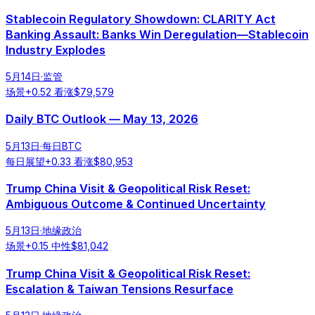
Stablecoin Regulatory Showdown: CLARITY Act
Banking Assault: Banks Win Deregulation—Stablecoin
Industry Explodes
5月14日
·
监管
场景
+
0.52
看涨
$
79,579
Daily BTC Outlook — May 13, 2026
5月13日
·
每日BTC
每日展望
+
0.33
看涨
$
80,953
Trump China Visit & Geopolitical Risk Reset:
Ambiguous Outcome & Continued Uncertainty
5月13日
·
地缘政治
场景
+
0.15
中性
$
81,042
Trump China Visit & Geopolitical Risk Reset:
Escalation & Taiwan Tensions Resurface