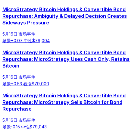
MicroStrategy Bitcoin Holdings & Convertible Bond
Repurchase: Ambiguity & Delayed Decision Creates
Sideways Pressure
5月16日
·
市场事件
场景
+
0.07
中性
$
79,004
MicroStrategy Bitcoin Holdings & Convertible Bond
Repurchase: MicroStrategy Uses Cash Only, Retains
Bitcoin
5月16日
·
市场事件
场景
+
0.53
看涨
$
79,000
MicroStrategy Bitcoin Holdings & Convertible Bond
Repurchase: MicroStrategy Sells Bitcoin for Bond
Repurchase
5月16日
·
市场事件
场景
-0.15
中性
$
79,043