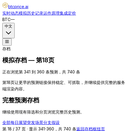
btcprice
.ai
实时动态
模拟
历史记录
运作原理
集成
定价
BTC
—
中文
存档
模拟存档 — 第18页
正在浏览第 341 到 360 条预测，共 740 条
第18页让更早的预测链接保持稳定、可抓取，并继续提供完整的服务
端渲染内容。
完整预测存档
继续使用现有筛选和分页浏览完整历史预测。
全部
每日展望
突发
场景分支
假设
第 18 / 37 页 · 显示 341-360，共 740 条
返回存档枢纽页